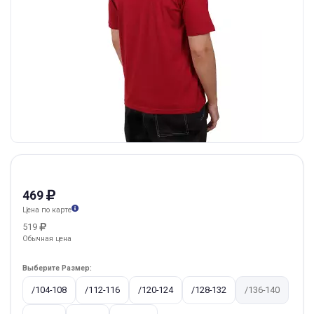
469
Цена по карте
519
Обычная цена
Выберите Размер:
/104-108
/112-116
/120-124
/128-132
/136-140