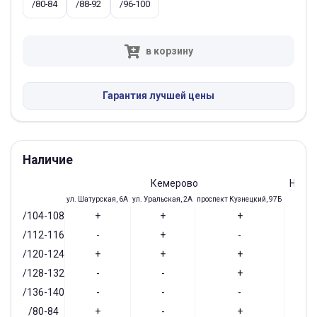
/80-84
/88-92
/96-100
в корзину
Гарантия лучшей цены
Наличие
Кемерово
Ново
ул. Шатурская, 6А
ул. Уральская, 2А
проспект Кузнецкий, 97Б
ул. До
/104-108
+
+
+
/112-116
-
+
-
/120-124
+
+
+
/128-132
-
-
+
/136-140
-
-
-
/80-84
+
-
+