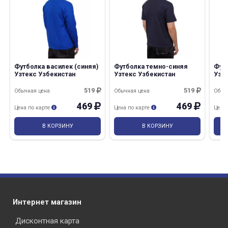
Футболка василек (синяя)
Футболка темно-синяя
Фут
Узтекс Узбекистан
Узтекс Узбекистан
Узб
519
519
Обычная цена
Обычная цена
Обыч
469
469
Цена по карте
Цена по карте
Цена
В КОРЗИНУ
В КОРЗИНУ
Интернет магазин
Дисконтная карта