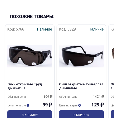
ПОХОЖИЕ ТОВАРЫ:
Код: 5766
Наличие
Код: 5829
Наличие
Код
Очки открытые Труд
Очки открытые Универсал
Очк
дымчатые
дымчатые
supe
109
142
90
Обычная цена
Обычная цена
Обыч
99
129
Цена по карте
Цена по карте
Цена
В КОРЗИНУ
В КОРЗИНУ