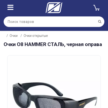
Для клиентов всех банков
Очки
Очки открытые
Разбейте
Очки О8 HAMMER СТАЛЬ, черная оправа
оплату
на части
без переплат
График платежей
Сегодня
25
%