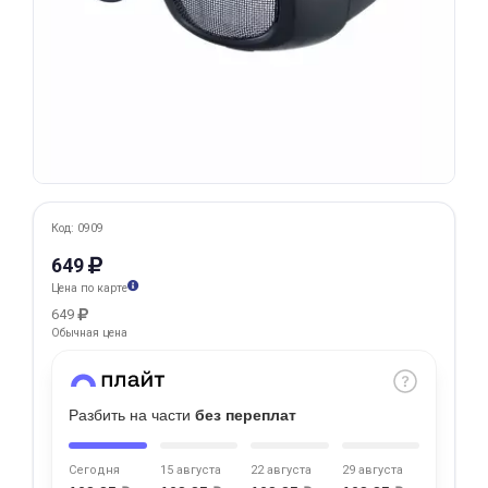
Добавляйте товары
в корзину
Оплачивайте сегодня только
25
% картой любого банка
Получайте товар
Код: 0909
выбранный способом
649
Цена по карте
649
Оставшиеся
75
% будут
Обычная цена
списываться
с вашей карты
по
25
%
каждые 2 недели
Разбить на части
без переплат
Сегодня
15 августа
22 августа
29 августа
Подробнее