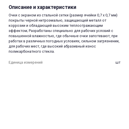
Описание и характеристики
Очки с экраном из стальной сетки (размер ячейки 0,7 х 0,7 мм)
покрыты черной нитроэмалью, защищающей металл от
коррозии и обладающей высоким теплоотражающим
эффектом; Разработаны специально для рабочих условий с
повышенной влажностью, где обычные очки запотевают, при
работах в различных погодных условиях, сильном загрязнении,
раз в 2 недели
для рабочих мест, где высокий абразивный износ
поликарбонатного стекла.
Единица измерений
шт