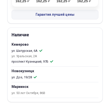
162,25
₽
162,25
₽
162,25
₽
162,25
₽
об оплате Плайтом
Гарантия лучшей цены
Остались вопросы?
25
Наличие
8 800 302-02-51
plait.ru
раз в 2
Кемерово
недели
ул. Шатурская, 6А
ул. Уральская, 2А
проспект Кузнецкий, 97Б
Новокузнецк
ул. Доз, 19/28
Мариинск
ул. 50 лет Октября, 86В