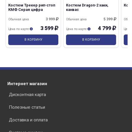
Костюм Трекер рип-стоп
Костюм Dragon-2 хаки,
Кост
КМФ Серая цифра
канвас
3 999
5 399
Обычная цена
Обычная цена
Обыч
3 599
4 799
Цена по карте
Цена по карте
Цена
В КОРЗИНУ
В КОРЗИНУ
Интернет магазин
Дисконтная карта
Полезные статьи
Доставка и оплата