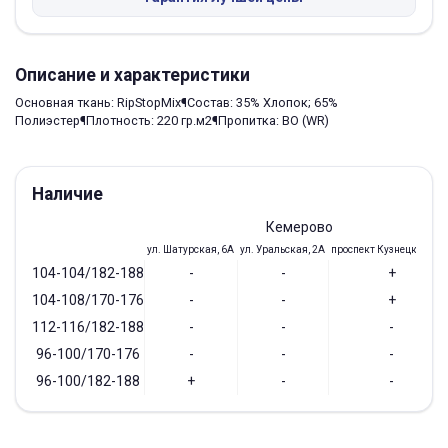
Описание и характеристики
Основная ткань: RipStopMix¶Состав: 35% Хлопок; 65%
Полиэстер¶Плотность: 220 гр.м2¶Пропитка: ВО (WR)
Наличие
Кемерово
ул. Шатурская, 6А
ул. Уральская, 2А
проспект Кузнецкий, 97
104-104/182-188
-
-
+
104-108/170-176
-
-
+
112-116/182-188
-
-
-
96-100/170-176
-
-
-
96-100/182-188
+
-
-