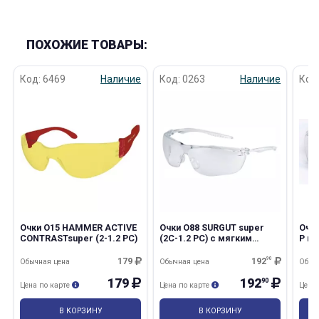
ПОХОЖИЕ ТОВАРЫ:
Код: 6469
Наличие
Код: 0263
Наличие
Код
Очки О15 HAMMER ACTIVE
Очки О88 SURGUT super
Очк
CONTRASTsuper (2-1.2 PC)
(2С-1.2 PC) с мягким
Р п
носоупором
179
192
90
Обычная цена
Обычная цена
Обыч
179
192
90
Цена по карте
Цена по карте
Цена
В КОРЗИНУ
В КОРЗИНУ