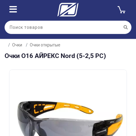
Для клиентов всех банков
Очки
Очки открытые
Разбейте
Очки О16 АЙРЕКС Nord (5-2,5 РС)
оплату
на части
без переплат
График платежей
Сегодня
25
%