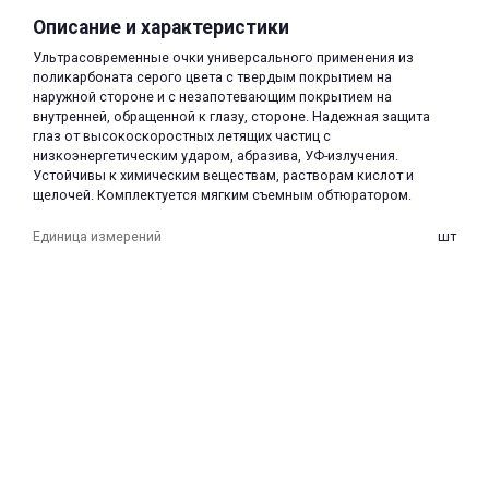
Описание и характеристики
Ультрасовременные очки универсального применения из
поликарбоната серого цвета с твердым покрытием на
наружной стороне и с незапотевающим покрытием на
внутренней, обращенной к глазу, стороне. Надежная защита
глаз от высокоскоростных летящих частиц с
низкоэнергетическим ударом, абразива, УФ-излучения.
раз в 2 недели
Устойчивы к химическим веществам, растворам кислот и
щелочей. Комплектуется мягким съемным обтюратором.
Единица измерений
шт