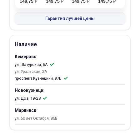
149,75
₽
149,75
₽
149,75
₽
149,75
₽
об оплате Плайтом
Гарантия лучшей цены
Остались вопросы?
25
Наличие
8 800 302-02-51
plait.ru
раз в 2
Кемерово
недели
ул. Шатурская, 6А
ул. Уральская, 2А
проспект Кузнецкий, 97Б
Новокузнецк
ул. Доз, 19/28
Мариинск
ул. 50 лет Октября, 86В