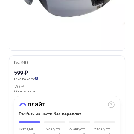
Добавляйте товары
в корзину
Оплачивайте сегодня только
25
% картой любого банка
Получайте товар
Код: 5438
выбранный способом
599
Цена по карте
599
Оставшиеся
75
% будут
Обычная цена
списываться
с вашей карты
по
25
%
каждые 2 недели
Разбить на части
без переплат
Сегодня
15 августа
22 августа
29 августа
Подробнее