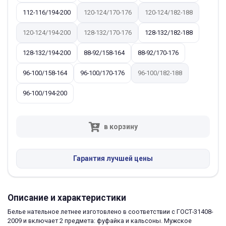
112-116/194-200
120-124/170-176
120-124/182-188
120-124/194-200
128-132/170-176
128-132/182-188
128-132/194-200
88-92/158-164
88-92/170-176
96-100/158-164
96-100/170-176
96-100/182-188
96-100/194-200
в корзину
Гарантия лучшей цены
Описание и характеристики
Белье нательное летнее изготовлено в соответствии с ГОСТ-31408-
2009 и включает 2 предмета: фуфайка и кальсоны. Мужское