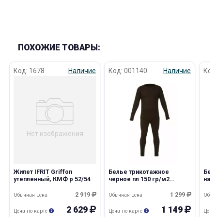
ПОХОЖИЕ ТОВАРЫ:
Код: 1678
Наличие
Код: 001140
Наличие
Код
Нет изображения
Жилет IFRIT Griffon
Белье трикотажное
Бел
утепленный, КМФ р 52/54
черное пл 150 гр/м2
наче
(Минпромторг)
2 919
1 299
Обычная цена
Обычная цена
Обыч
2 629
1 149
Цена по карте
Цена по карте
Цена