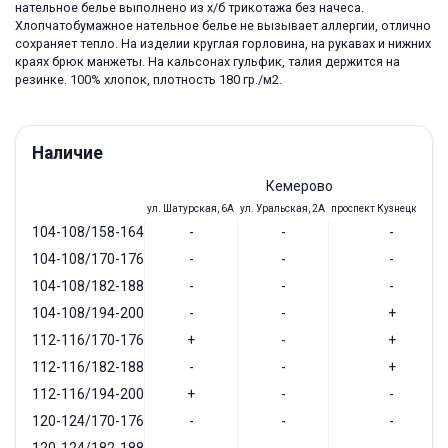
нательное белье выполнено из х/б трикотажа без начеса.
Хлопчатобумажное нательное белье не вызывает аллергии, отлично
сохраняет тепло. На изделии круглая горловина, на рукавах и нижних
краях брюк манжеты. На кальсонах гульфик, талия держится на
резинке. 100% хлопок, плотность 180 гр./м2.
Наличие
Кемерово
ул. Шатурская, 6А
ул. Уральская, 2А
проспект Кузнецкий, 97
104-108/158-164
-
-
-
104-108/170-176
-
-
-
104-108/182-188
-
-
-
104-108/194-200
-
-
+
112-116/170-176
+
-
+
112-116/182-188
-
-
+
112-116/194-200
+
-
-
120-124/170-176
-
-
-