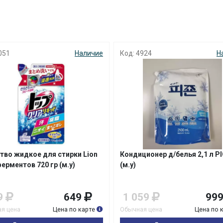
с вашей карты
по
25
%
каждые 2 недели
051
Наличие
Код: 4924
Н
Подробнее
об оплате Плайтом
25
раз в 2
Остались вопросы?
недели
8 800 302-02-51
тво жидкое для стирки Lion
Кондиционер д/белья 2,1 л P
ерментов 720 гр (м.у)
(м.у)
plait.ru
9
649
1 059
99
я цена
Цена по карте
Обычная цена
Цена по 