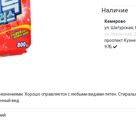
Наличие
Сегодня
25
%
Кемерово
ул. Шатурская,
ул. Уральская, 
проспект Кузне
97Б
Добавляйте товары
в корзину
Оплачивайте сегодня только
И
25
% картой любого банка
язнениями. Хорошо справляется с любыми видами пятен. Стирал
анный вид.
Получайте товар
выбранный способом
ний
Оставшиеся
75
% будут
списываться