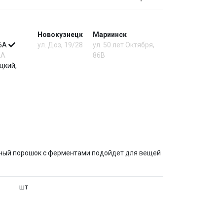
Новокузнецк
Мариинск
 6А
ул. Доз, 19/28
ул. 50 лет Октября,
2А
86В
цкий,
ьный порошок с ферментами подойдет для вещей
шт