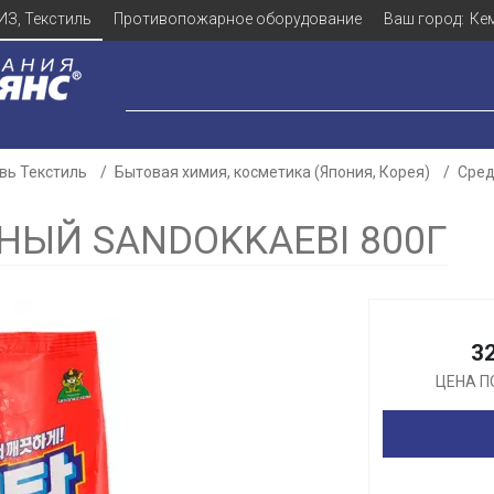
ИЗ, Текстиль
Противопожарное оборудование
Ваш город:
Ке
вь Текстиль
Бытовая химия, косметика (Япония, Корея)
Сред
ЫЙ SANDOKKAEBI 800Г
Для клиентов всех банков
Разбейте
оплату
3
а части
без переплат
ЦЕНА П
График платежей