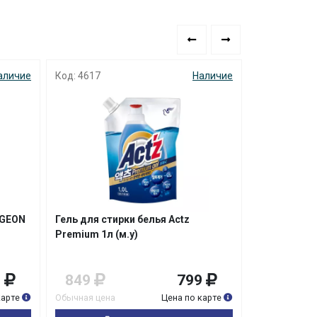
аличие
Код: 4617
Наличие
Код: 0322
IGEON
Гель для стирки белья Actz
Порошок ст
Premium 1л (м.у)
ферментами 
9
849
799
929
карте
Обычная цена
Цена по карте
Обычная цена