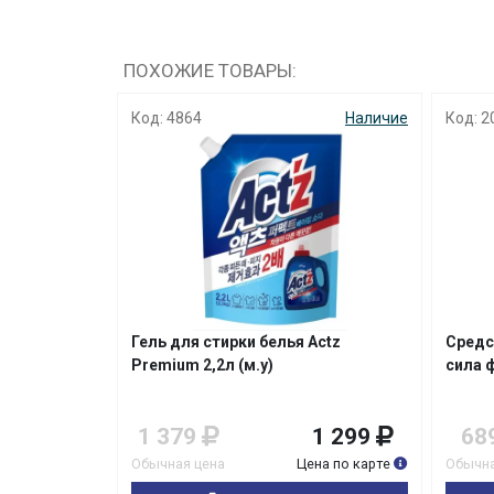
ПОХОЖИЕ ТОВАРЫ:
Наличие
Код: 4864
Наличие
Код: 2
атором
Гель для стирки белья Actz
Средс
Premium 2,2л (м.у)
сила ф
1 049
1 379
1 299
68
на по карте
Обычная цена
Цена по карте
Обычна