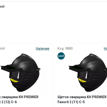
с вашей карты
по
25
%
каждые 2 недели
ний
Подробнее
об оплате Плайтом
664
Наличие
Код: 9880
Н
25
SALE
раз в 2
Остались вопросы?
недели
8 800 302-02-51
plait.ru
 сварщика КН PREMIER
Щиток сварщика КН PREMIER
t 2 (12) С-6
Favorit 2 (11) С-5