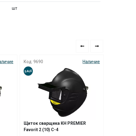
шт
аличие
Код: 9690
Наличие
Код: 4464
SALE
SALE
Щиток сварщика КН PREMIER
Щиток КН C
Favorit 2 (10) С-4
FavoriT