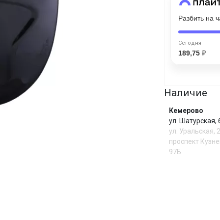
Разбить на 
Сегодня
25
%
Сегодня
189,75
₽
Наличие
Добавляйте товары
в корзину
Кемерово
ул. Шатурская,
Оплачивайте сегодня только
ул. Уральская, 
25
% картой любого банка
проспект Кузне
97Б
Получайте товар
выбранный способом
И
Оставшиеся
75
% будут
списываться