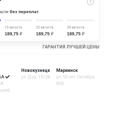
части
без переплат
15 августа
22 августа
29 августа
189,75
₽
189,75
₽
189,75
₽
ГАРАНТИЯ ЛУЧШЕЙ ЦЕНЫ
Новокузнецк
Мариинск
 6А
ул. Доз, 19/28
ул. 50 лет Октября,
2А
86В
цкий,