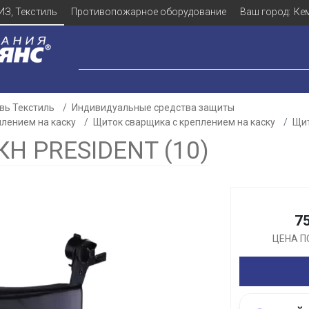
ИЗ, Текстиль
Противопожарное оборудование
Ваш город:
Ке
вь Текстиль
Индивидуальные средства защиты
плением на каску
Щиток сварщика с креплением на каску
Щит
 PRESIDENT (10)
Для клиентов всех банков
Разбейте
оплату
7
а части
без переплат
ЦЕНА П
График платежей