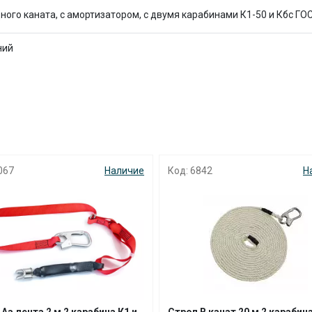
с вашей карты
по
25
%
каждые 2 недели
ого каната, с амортизатором, с двумя карабинами К1-50 и Кбс ГОС
ний
Подробнее
об оплате Плайтом
25
067
Наличие
Код: 6842
Н
раз в 2
Остались вопросы?
недели
8 800 302-02-51
plait.ru