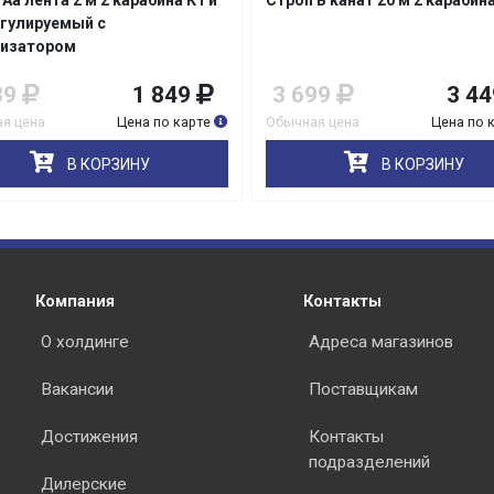
Аа лента 2 м 2 карабина К1 и
Строп В канат 20 м 2 карабин
егулируемый с
изатором
39
1 849
3 699
3 44
я цена
Цена по карте
Обычная цена
Цена по 
раз в 2 недели
В КОРЗИНУ
В КОРЗИНУ
Компания
Контакты
О холдинге
Адреса магазинов
Вакансии
Поставщикам
Достижения
Контакты
подразделений
Дилерские