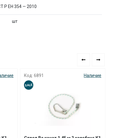
Т Р ЕН 354 — 2010
шт
аличие
Код: 6891
Наличие
Код: 6811
SALE