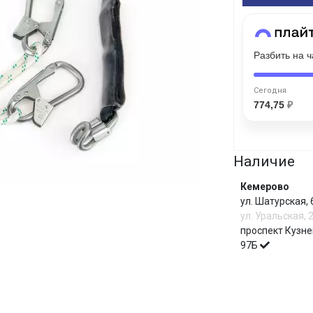
Сегодня
25
%
Разбить на 
Сегодня
774,75
₽
Добавляйте товары
в корзину
Наличие
Оплачивайте сегодня только
Кемерово
25
% картой любого банка
ул. Шатурская,
ул. Уральская, 
проспект Кузне
97Б
Получайте товар
выбранный способом
И
Оставшиеся
75
% будут
списываться