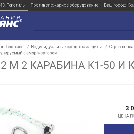
ИЗ, Текстиль
Противопожарное оборудование
Ваш город:
Ке
вь Текстиль
Индивидуальные средства защиты
Строп спас
егулируемый с амортизатором
2 М 2 КАРАБИНА К1-50 И
Для клиентов всех банков
Разбейте
оплату
а части
без переплат
3 
ЦЕНА П
График платежей