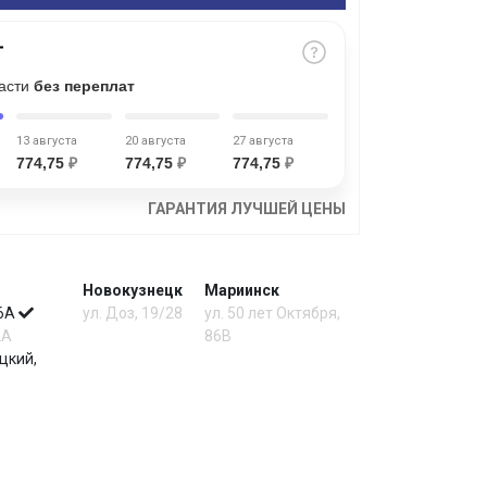
части
без переплат
13 августа
20 августа
27 августа
774,75
₽
774,75
₽
774,75
₽
ГАРАНТИЯ ЛУЧШЕЙ ЦЕНЫ
Новокузнецк
Мариинск
 6А
ул. Доз, 19/28
ул. 50 лет Октября,
2А
86В
цкий,