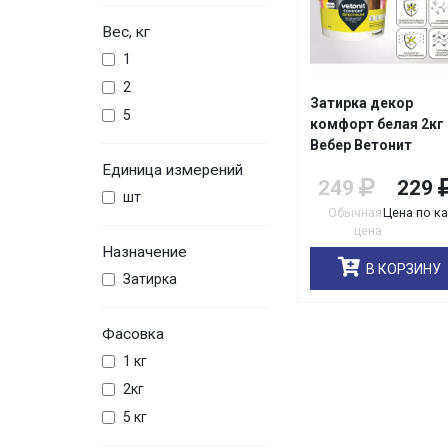
Вес, кг
1
2
Затирка декор
5
комфорт белая 2кг
Вебер Ветонит
Единица измерений
249
229
шт
Обычная
Цена по к
цена
Назначение
В КОРЗИНУ
Затирка
Фасовка
1 кг
2кг
5 кг