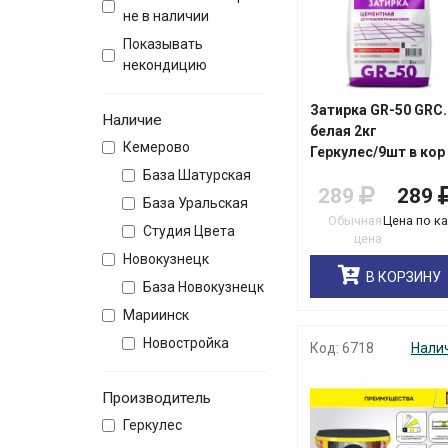
не в наличии
Показывать
некондицию
Затирка GR-50 GRC.
Наличие
белая 2кг
Кемерово
Геркулес/9шт в кор
База Шатурская
289
289
База Уральская
Обычная
Цена по к
Студия Цвета
цена
Новокузнецк
В КОРЗИНУ
База Новокузнецк
Мариинск
Новостройка
Код: 6718
Нали
Производитель
Геркулес