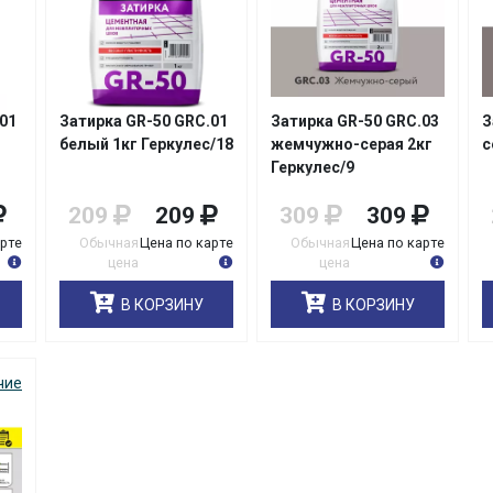
01
Затирка GR-50 GRC.01
Затирка GR-50 GRC.03
З
белый 1кг Геркулес/18
жемчужно-серая 2кг
с
Геркулес/9
209
209
309
309
арте
Обычная
Цена по карте
Обычная
Цена по карте
цена
цена
В КОРЗИНУ
В КОРЗИНУ
чие