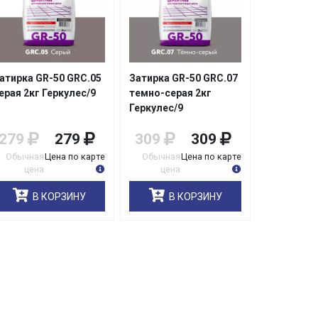
атирка GR-50 GRC.05
Затирка GR-50 GRC.07
ерая 2кг Геркулес/9
темно-серая 2кг
Геркулес/9
279
279
309
309
Обычная
Цена по карте
Обычная
Цена по карте
цена
цена
В КОРЗИНУ
В КОРЗИНУ