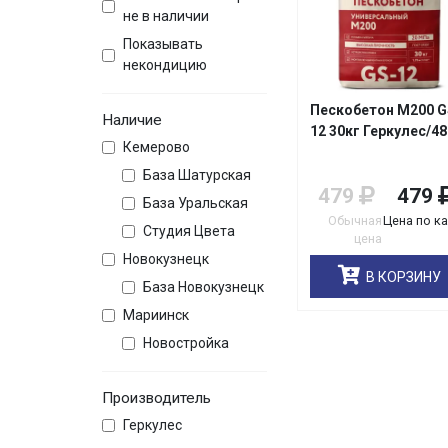
не в наличии
Показывать
некондицию
Пескобетон М200 G
Наличие
12 30кг Геркулес/48
Кемерово
База Шатурская
479
479
База Уральская
Обычная
Цена по к
Студия Цвета
цена
Новокузнецк
В КОРЗИНУ
База Новокузнецк
Мариинск
Новостройка
Производитель
Геркулес