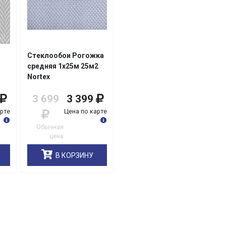
Стеклообои Рогожка
средняя 1х25м 25м2
Nortex
3 699
3 399
арте
Цена по карте
Обычная
цена
В КОРЗИНУ