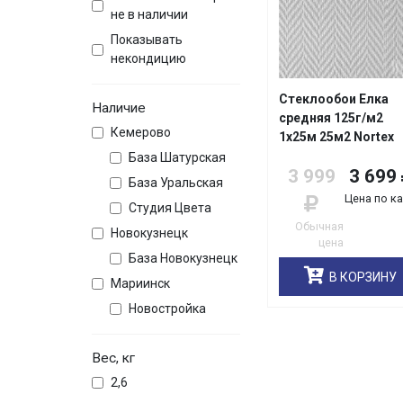
не в наличии
Показывать
некондицию
Стеклообои Елка
Наличие
средняя 125г/м2
Кемерово
1х25м 25м2 Nortex
База Шатурская
3 999
3 699
База Уральская
Цена по к
Студия Цвета
Обычная
Новокузнецк
цена
База Новокузнецк
В КОРЗИНУ
Мариинск
Новостройка
Вес, кг
2,6