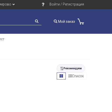
мерово
Войти / Регистрация
Мой заказ
лст
Рекомендуем
Список