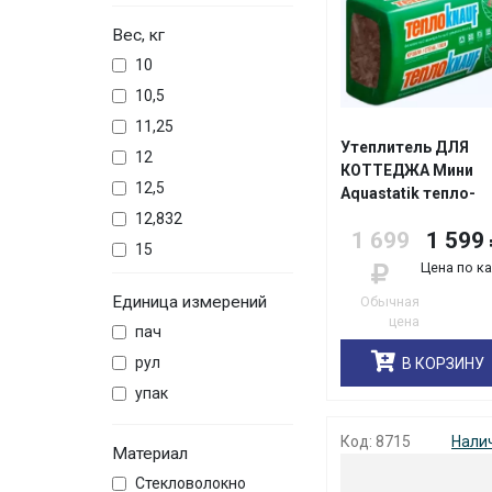
Вес, кг
10
10,5
11,25
Утеплитель ДЛЯ
12
КОТТЕДЖА Мини
12,5
Aquastatik тепло-
звукоизоляционна
12,832
1 699
1 599
плита TS037
15
50*610*1000мм
Цена по к
24,96
ТеплоKNAUF/
Единица измерений
Обычная
уп10шт/48шт
7
цена
пач
8
рул
В КОРЗИНУ
8,998
упак
9
Код: 8715
Нали
Материал
Стекловолокно