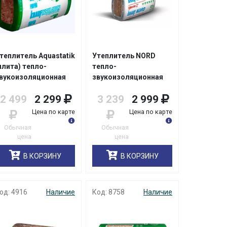
теплитель Aquastatik
Утеплитель NORD
плита) тепло-
тепло-
вукоизоляционная
звукоизоляционная
РОФ TS037
плита TS033
2 499
2 299
3 239
2 999
0*610*1300мм Knauf/
50*600*1250мм
 уп10шт/36шт
ТеплоKNAUF/12/24
Цена по карте
Цена по карте
Обычная
Обычная
цена
цена
В КОРЗИНУ
В КОРЗИНУ
од: 4916
Наличие
Код: 8758
Наличие