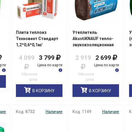
Плита теплоиз
Утеплитель
У
Техновент Стандарт
AkustiKNAUF тепло-
(
1,2*0,6*0,1м/
звукоизоляционная
з
216м3
упак4шт/2,88м2/0,288м3
плита AS
П
4 099
3 799
2 919
2 699
50*610*1230мм/
5
уп16шт/36 1 уп-0,6м3
в
арте
Цена по карте
Цена по карте
Обычная
Обычная
цена
цена
В КОРЗИНУ
В КОРЗИНУ
чие
Код: 8732
Наличие
Код: 1149
Наличие
К