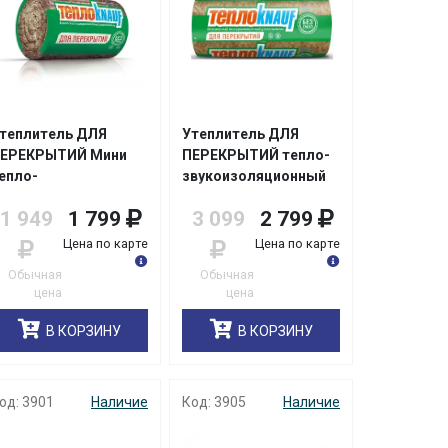
теплитель ДЛЯ
Утеплитель ДЛЯ
ЕРЕКРЫТИЙ Мини
ПЕРЕКРЫТИЙ тепло-
епло-
звукоизоляционный
вукоизоляционное
TR040
1 949
1 799
3 099
2 799
зделие TR040
50*1220*7380мм
0*600*7000мм
ТеплоKNAUF 0,9м3/
Цена по карте
Цена по карте
еплоKNAUF/уп2шт/48
уп2шт/32/
Обычная
Обычная
цена
цена
В КОРЗИНУ
В КОРЗИНУ
од: 3901
Наличие
Код: 3905
Наличие