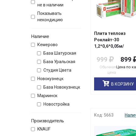
не в наличии
Показывать
некондицию
Плита теплоиз
Наличие
Роклайт-30
Кемерово
1,2*0,6*0,05м/
упак6шт/4,32м2/0,
База Шатурская
999
899
База Уральская
Обычная
Цена по к
Студия Цвета
цена
Новокузнецк
В КОРЗИНУ
База Новокузнецк
Мариинск
Новостройка
Код: 5663
Нали
Производитель
KNAUF