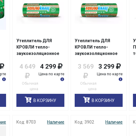
Утеплитель ДЛЯ
Утеплитель ДЛЯ
У
КРОВЛИ тепло-
КРОВЛИ тепло-
П
звукоизоляционное
звукоизоляционное
т
я
изделие TR037
изделие TR037
з
4 649
4 299
3 569
3 299
150*1220*5500мм
50*1220*6148мм
и
ТеплоKNAUF/уп1шт/24
ТеплоKNAUF/уп2шт/32
5
арте
Цена по карте
Цена по карте
Т
Обычная
Обычная
цена
цена
В КОРЗИНУ
В КОРЗИНУ
чие
Код: 8703
Наличие
Код: 3902
Наличие
К