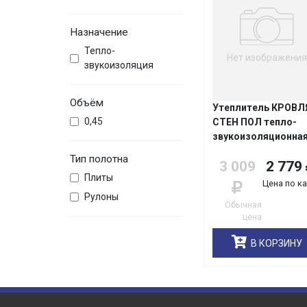
Назначение
Тепло-
Нет изображения
звукоизоляция
Объём
Утеплитель КРОВЛ
0,45
СТЕН ПОЛ тепло-
звукоизоляционна
плита TS036
Тип полотна
3 009
2 779
50*610*1230мм
Плиты
ТеплоKNAUF/уп
Цена по к
16плит/32
Рулоны
Обычная
цена
В КОРЗИНУ