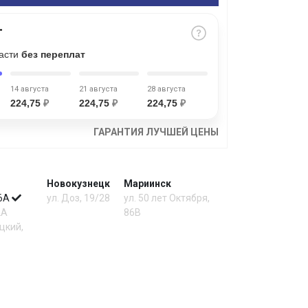
части
без переплат
14 августа
21 августа
28 августа
224,75
₽
224,75
₽
224,75
₽
ГАРАНТИЯ ЛУЧШЕЙ ЦЕНЫ
Новокузнецк
Мариинск
 6А
ул. Доз, 19/28
ул. 50 лет Октября,
2А
86В
цкий,