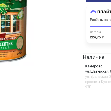
Сегодня
Разбить на 
25
%
Сегодня
224,75
₽
Добавляйте товары
в корзину
Наличие
Кемерово
Оплачивайте сегодня только
ул. Шатурская,
25
% картой любого банка
ул. Уральская, 
проспект Кузне
97Б
Получайте товар
выбранный способом
И