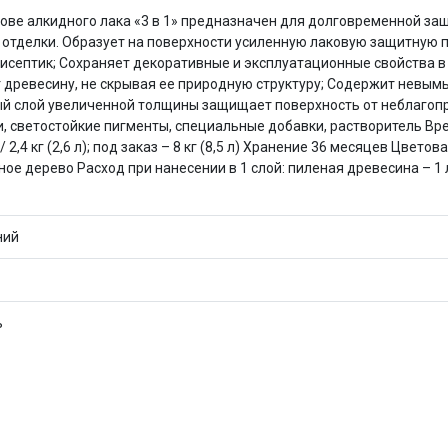
Оставшиеся
75
% будут
списываться
ове алкидного лака «3 в 1» предназначен для долговременной за
с вашей карты
по
25
%
каждые 2 недели
тделки. Образует на поверхности усиленную лаковую защитную плен
септик; Сохраняет декоративные и эксплуатационные свойства в 
 древесину, не скрывая ее природную структуру; Содержит невым
й слой увеличенной толщины защищает поверхность от неблагопр
и, светостойкие пигменты, специальные добавки, растворитель Вр
Подробнее
об оплате Плайтом
/ 2,4 кг (2,6 л); под заказ – 8 кг (8,5 л) Хранение 36 месяцев Цвет
асное дерево Расход при нанесении в 1 слой: пиленая древесина – 1 л
ний
25
раз в 2
Остались вопросы?
недели
8 800 302-02-51
ь
plait.ru