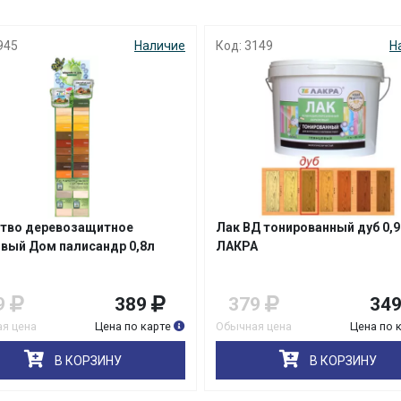
945
Наличие
Код: 3149
Н
раз в 2 недели
тво деревозащитное
Лак ВД тонированный дуб 0,9
вый Дом палисандр 0,8л
ЛАКРА
9
389
379
34
я цена
Цена по карте
Обычная цена
Цена по 
В КОРЗИНУ
В КОРЗИНУ