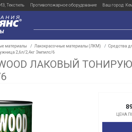
ИЗ, Текстиль
Противопожарное оборудование
Ваш город:
Ке
ЛЫ
ые материалы
Лакокрасочные материалы (ЛКМ)
Средства д
ужница 2,6л/2,4кг Эмпилс/6
IWOOD ЛАКОВЫЙ ТОНИРУ
/6
Для клиентов всех банков
Разбейте
оплату
а части
без переплат
8
ЦЕНА П
График платежей