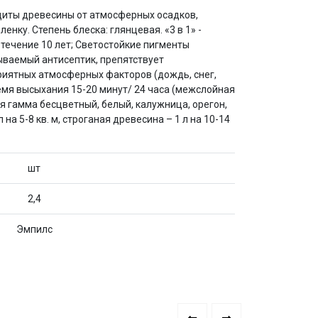
щиты древесины от атмосферных осадков,
ку. Степень блеска: глянцевая. «3 в 1» -
течение 10 лет; Светостойкие пигменты
ываемый антисептик, препятствует
иятных атмосферных факторов (дождь, снег,
емя высыхания 15-20 минут/ 24 часа (межслойная
овая гамма бесцветный, белый, калужница, орегон,
 на 5-8 кв. м, строганая древесина – 1 л на 10-14
шт
2,4
Эмпилс