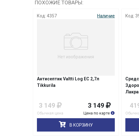
ПОХОЖИЕ ТОВАРЫ:
Наличие
Код: 4357
Наличие
Код: 3
Нет изображения
тное
Антисептик Valtti Log EC 2,7л
Средс
,8л Лакра
Tikkurila
Здоро
Лакра
389
3 149
3 149
41
на по карте
Обычная цена
Цена по карте
Обычна
НУ
В КОРЗИНУ