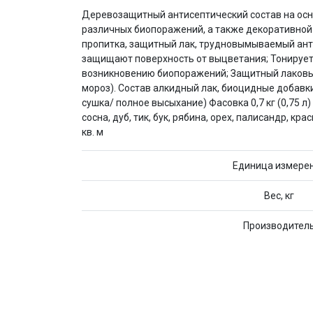
Деревозащитный антисептический состав на осн
различных биопоражений, а также декоративной о
пропитка, защитный лак, трудновымываемый анти
защищают поверхность от выцветания; Тонирует
возникновению биопоражений; Защитный лаковы
мороз). Состав алкидный лак, биоцидные добавк
сушка/ полное высыхание) Фасовка 0,7 кг (0,75 л) 
сосна, дуб, тик, бук, рябина, орех, палисандр, кр
кв. м
Единица измере
Вес, кг
Производител