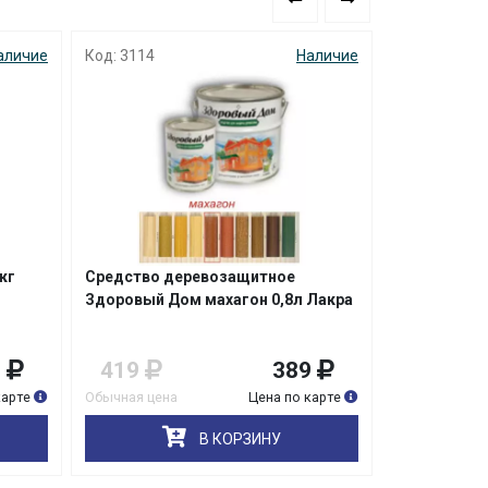
аличие
Код: 3114
Наличие
Код: 9413
кг
Средство деревозащитное
Биотекс Защ
Здоровый Дом махагон 0,8л Лакра
Орегон 2,7л
9
419
389
1 749
карте
Обычная цена
Цена по карте
Обычная цена
В КОРЗИНУ