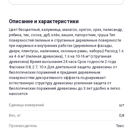
Описание и характеристики
Цвет бесцветный, калужница, махагон, орегон, орех, палисандр,
рябина, тик, сосна, дуб, клѐн, вишня, папоротник, груша Тип
поверхностей пиленые и струганные деревянные поверхности
раз в 2 недели
при наружных и внутренних работах (деревянные фасады,
двери, плинтусы, наличники, оконные рамы, заборы) Расход 1 л
на 4 -6 м² (пиленая древесина), 1 л на 10-16 м² (струганная
древесина) Время высыхания 24 часа Срок годности 2 года
Фасовки 0.8, 2.7, 10 л Для длительной защиты древесины от
биологических поражений и придания деревянным
поверхностям декоративного эффекта подчеркивает
естественную структуру древесины усиленная защита от
биологических поражений древесины до 3 лет удобно и легко
наносится
Единица измерений
шт
Вес, кг
0,8
Производитель
Текс