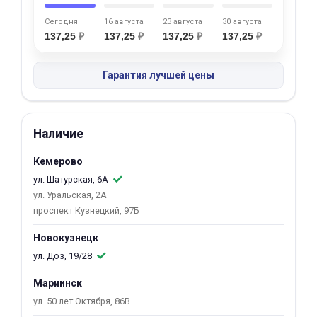
об оплате Плайтом
Сегодня
16 августа
23 августа
30 августа
137,25
₽
137,25
₽
137,25
₽
137,25
₽
Гарантия лучшей цены
Остались вопросы?
25
8 800 302-02-51
plait.ru
раз в 2
Наличие
недели
Кемерово
ул. Шатурская, 6А
ул. Уральская, 2А
проспект Кузнецкий, 97Б
Новокузнецк
ул. Доз, 19/28
Мариинск
ул. 50 лет Октября, 86В