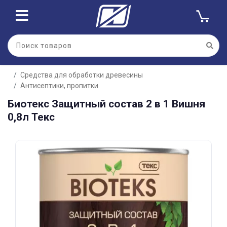
Для клиентов всех банков
Средства для обработки древесины
Разбейте
Антисептики, пропитки
оплату
на части
Биотекс Защитный состав 2 в 1 Вишня
без переплат
0,8л Текс
График платежей
Сегодня
25
%