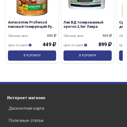
Антисептик Profiwood
Лак ВД тонированный
Сре
лаковый тонирующий бук
орегон 2,5кг Лакра
дер
0,7кг Эмпилс/14
Здо
Лак
489
969
Обычная цена
Обычная цена
Обыч
449
899
Цена по карте
Цена по карте
Цена
В КОРЗИНУ
В КОРЗИНУ
Интернет магазин
Дисконтная карта
Полезные статьи