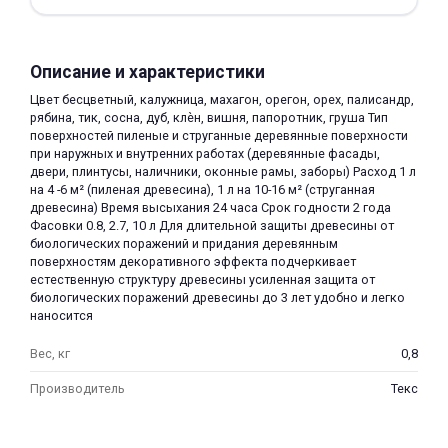
Описание и характеристики
Цвет бесцветный, калужница, махагон, орегон, орех, палисандр,
рябина, тик, сосна, дуб, клѐн, вишня, папоротник, груша Тип
поверхностей пиленые и струганные деревянные поверхности
раз в 2 недели
при наружных и внутренних работах (деревянные фасады,
двери, плинтусы, наличники, оконные рамы, заборы) Расход 1 л
на 4 -6 м² (пиленая древесина), 1 л на 10-16 м² (струганная
древесина) Время высыхания 24 часа Срок годности 2 года
Фасовки 0.8, 2.7, 10 л Для длительной защиты древесины от
биологических поражений и придания деревянным
поверхностям декоративного эффекта подчеркивает
естественную структуру древесины усиленная защита от
биологических поражений древесины до 3 лет удобно и легко
наносится
Вес, кг
0,8
Производитель
Текс