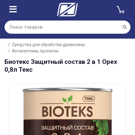
Для клиентов всех банков
Средства для обработки древесины
Разбейте
Антисептики, пропитки
оплату
на части
Биотекс Защитный состав 2 в 1 Орех
без переплат
0,8л Текс
График платежей
Сегодня
25
%