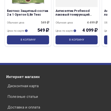
Биотекс Защитный состав
Антисептик Profiwood
Анти
2 в 1 Орегон 0,8л Текс
лаковый тонирующий
лак
орегон 8,5л/8кг Эмпилс
бесц
Эмп
549
4 499
Обычная цена
Обычная цена
Обыч
549
4 099
Цена по карте
Цена по карте
Цена
В КОРЗИНУ
В КОРЗИНУ
Интернет магазин
Дисконтная карта
Полезные статьи
Доставка и оплата