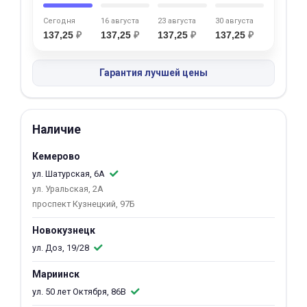
об оплате Плайтом
Сегодня
16 августа
23 августа
30 августа
137,25
₽
137,25
₽
137,25
₽
137,25
₽
Гарантия лучшей цены
Остались вопросы?
25
8 800 302-02-51
plait.ru
раз в 2
Наличие
недели
Кемерово
ул. Шатурская, 6А
ул. Уральская, 2А
проспект Кузнецкий, 97Б
Новокузнецк
ул. Доз, 19/28
Мариинск
ул. 50 лет Октября, 86В