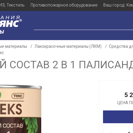
ИЗ, Текстиль
Противопожарное оборудование
Ваш город:
Ке
ЛЫ
ые материалы
Лакокрасочные материалы (ЛКМ)
Средства д
кс
 СОСТАВ 2 В 1 ПАЛИСАНД
Для клиентов всех банков
Разбейте
оплату
5 
ЦЕНА П
а части
без переплат
График платежей