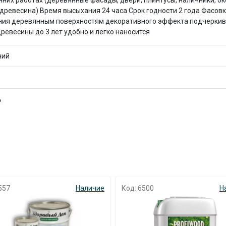
их работах (деревянные фасады, двери, плинтусы, наличники, окон
с вашей карты
по
25
%
каждые 2 недели
я древесина) Время высыхания 24 часа Срок годности 2 года Фасовки
ния деревянным поверхностям декоративного эффекта подчеркив
ревесины до 3 лет удобно и легко наносится
ний
Подробнее
об оплате Плайтом
ь
25
раз в 2
Остались вопросы?
недели
8 800 302-02-51
plait.ru
557
Наличие
Код: 6500
Н