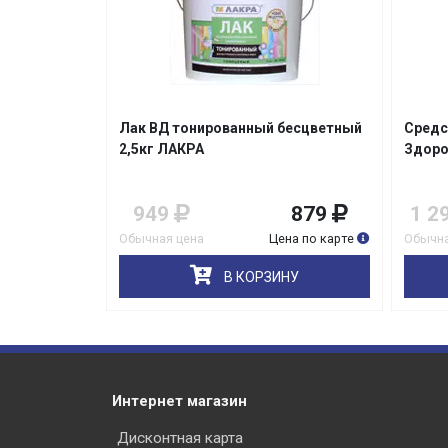
тное
Лак ВД тонированный бесцветный
Средс
сень 3,5кг
2,5кг ЛАКРА
Здоро
519
949
879
1 2
на по карте
Обычная цена
Цена по карте
Обычна
НУ
В КОРЗИНУ
Интернет магазин
Дисконтная карта