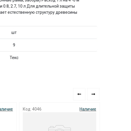
ные рамы, заборы) Расход 1 л на 4 -6 м²
 0.8, 2.7, 10 л Для длительной защиты
ает естественную структуру древесины
шт
9
Текс
аличие
Код: 4046
Наличие
Код: 8909