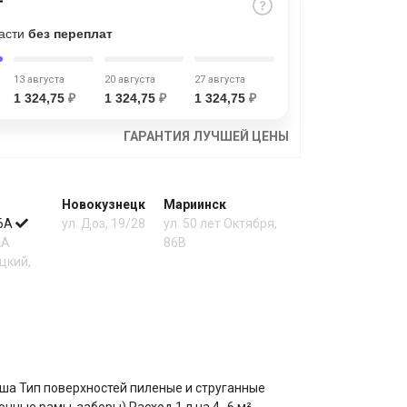
части
без переплат
13 августа
20 августа
27 августа
1 324,75
₽
1 324,75
₽
1 324,75
₽
ГАРАНТИЯ ЛУЧШЕЙ ЦЕНЫ
Новокузнецк
Мариинск
 6А
ул. Доз, 19/28
ул. 50 лет Октября,
2А
86В
цкий,
груша Тип поверхностей пиленые и струганные