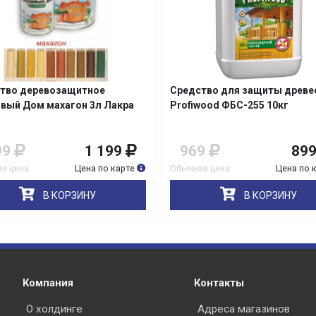
раз в 2 недели
тво деревозащитное
Средство для защиты древе
вый Дом махагон 3л Лакра
Profiwood ФБС-255 10кг
99
1 199
969
89
я цена
Цена по карте
Обычная цена
Цена по 
В КОРЗИНУ
В КОРЗИНУ
Компания
Контакты
О холдинге
Адреса магазинов