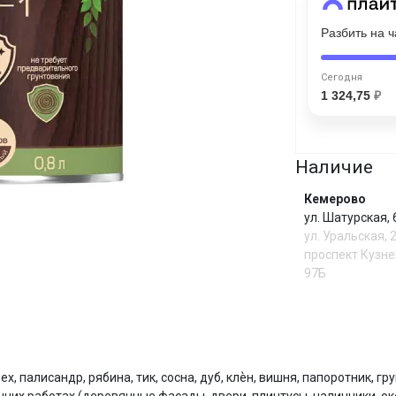
Разбить на 
Сегодня
25
%
Сегодня
1 324,75
₽
Наличие
Добавляйте товары
в корзину
Кемерово
ул. Шатурская,
ул. Уральская, 
Оплачивайте сегодня только
проспект Кузне
25
% картой любого банка
97Б
Получайте товар
выбранный способом
И
ех, палисандр, рябина, тик, сосна, дуб, клѐн, вишня, папоротник, 
Оставшиеся
75
% будут
списываться