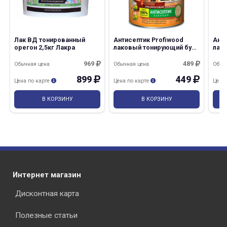
Лак ВД тонированный
Антисептик Profiwood
Анти
орегон 2,5кг Лакра
лаковый тонирующий бук
лак
0,7кг Эмпилс/14
бесц
Эмп
969
489
Обычная цена
Обычная цена
Обыч
899
449
Цена по карте
Цена по карте
Цена
В КОРЗИНУ
В КОРЗИНУ
Интернет магазин
Дисконтная карта
Полезные статьи