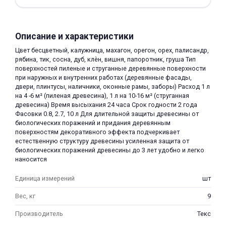
Описание и характеристики
Цвет бесцветный, калужница, махагон, орегон, орех, палисандр,
рябина, тик, сосна, дуб, клѐн, вишня, папоротник, груша Тип
поверхностей пиленые и струганные деревянные поверхности
раз в 2 недели
при наружных и внутренних работах (деревянные фасады,
двери, плинтусы, наличники, оконные рамы, заборы) Расход 1 л
на 4 -6 м² (пиленая древесина), 1 л на 10-16 м² (струганная
древесина) Время высыхания 24 часа Срок годности 2 года
Фасовки 0.8, 2.7, 10 л Для длительной защиты древесины от
биологических поражений и придания деревянным
поверхностям декоративного эффекта подчеркивает
естественную структуру древесины усиленная защита от
биологических поражений древесины до 3 лет удобно и легко
наносится
Единица измерений
шт
Вес, кг
9
Производитель
Текс