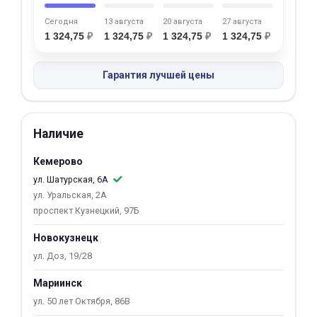
об оплате Плайтом
Сегодня
13 августа
20 августа
27 августа
1 324,75
₽
1 324,75
₽
1 324,75
₽
1 324,75
₽
Гарантия лучшей цены
Остались вопросы?
25
8 800 302-02-51
plait.ru
раз в 2
Наличие
недели
Кемерово
ул. Шатурская, 6А
ул. Уральская, 2А
проспект Кузнецкий, 97Б
Новокузнецк
ул. Доз, 19/28
Мариинск
ул. 50 лет Октября, 86В