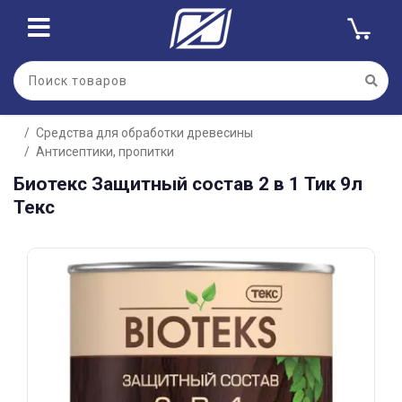
Для клиентов всех банков
Средства для обработки древесины
Разбейте
Антисептики, пропитки
оплату
на части
Биотекс Защитный состав 2 в 1 Тик 9л
без переплат
Текс
График платежей
Сегодня
25
%