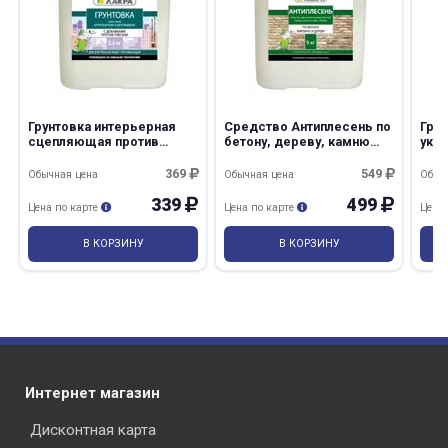
Грунтовка интерьерная
Средство Антиплесень по
Грун
сцепляющая против
бетону, дереву, камню
укр
плесени 3,5кг Лакра/4
3,5кг Лакра
нару
рабо
369
549
Обычная цена
Обычная цена
Обыч
Оре
339
499
Цена по карте
Цена по карте
Цена
В КОРЗИНУ
В КОРЗИНУ
Интернет магазин
Дисконтная карта