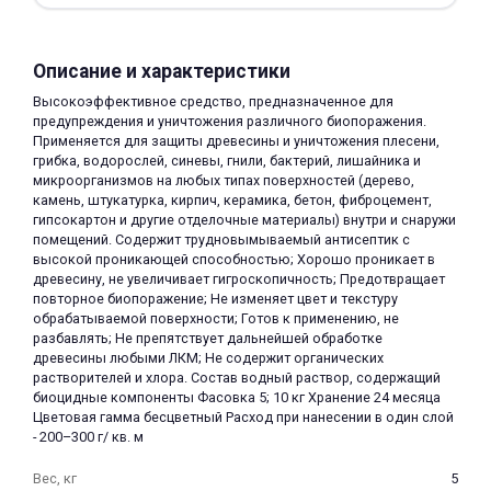
Описание и характеристики
Высокоэффективное средство, предназначенное для
предупреждения и уничтожения различного биопоражения.
Применяется для защиты древесины и уничтожения плесени,
грибка, водорослей, синевы, гнили, бактерий, лишайника и
раз в 2 недели
микроорганизмов на любых типах поверхностей (дерево,
камень, штукатурка, кирпич, керамика, бетон, фиброцемент,
гипсокартон и другие отделочные материалы) внутри и снаружи
помещений. Содержит трудновымываемый антисептик с
высокой проникающей способностью; Хорошо проникает в
древесину, не увеличивает гигроскопичность; Предотвращает
повторное биопоражение; Не изменяет цвет и текстуру
обрабатываемой поверхности; Готов к применению, не
разбавлять; Не препятствует дальнейшей обработке
древесины любыми ЛКМ; Не содержит органических
растворителей и хлора. Состав водный раствор, содержащий
биоцидные компоненты Фасовка 5; 10 кг Хранение 24 месяца
Цветовая гамма бесцветный Расход при нанесении в один слой
- 200–300 г/ кв. м
Вес, кг
5