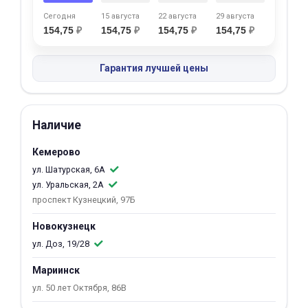
об оплате Плайтом
Сегодня
15 августа
22 августа
29 августа
154,75
₽
154,75
₽
154,75
₽
154,75
₽
Гарантия лучшей цены
Остались вопросы?
25
8 800 302-02-51
plait.ru
раз в 2
Наличие
недели
Кемерово
ул. Шатурская, 6А
ул. Уральская, 2А
проспект Кузнецкий, 97Б
Новокузнецк
ул. Доз, 19/28
Мариинск
ул. 50 лет Октября, 86В