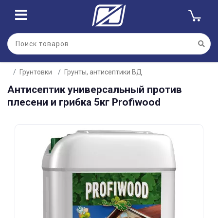
Для клиентов всех банков
Грунтовки
Грунты, антисептики ВД
Разбейте
Антисептик универсальный против
оплату
на части
плесени и грибка 5кг Profiwood
без переплат
График платежей
Сегодня
25
%