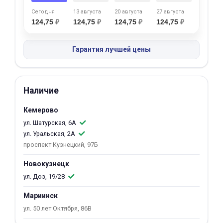
об оплате Плайтом
Сегодня
13 августа
20 августа
27 августа
124,75
₽
124,75
₽
124,75
₽
124,75
₽
Гарантия лучшей цены
Остались вопросы?
25
8 800 302-02-51
plait.ru
раз в 2
Наличие
недели
Кемерово
ул. Шатурская, 6А
ул. Уральская, 2А
проспект Кузнецкий, 97Б
Новокузнецк
ул. Доз, 19/28
Мариинск
ул. 50 лет Октября, 86В