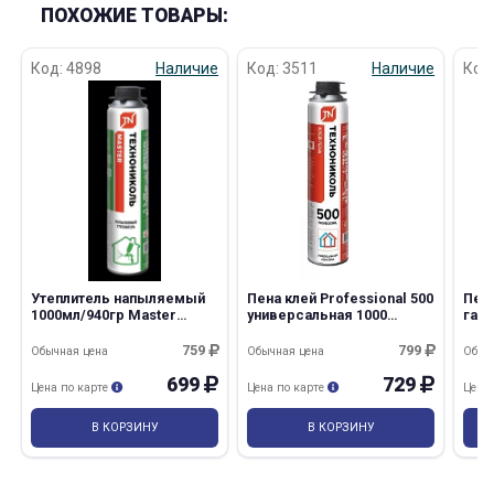
ПОХОЖИЕ ТОВАРЫ:
Код: 4898
Наличие
Код: 3511
Наличие
Код
Утеплитель напыляемый
Пена клей Professional 500
Пена
1000мл/940гр Master
универсальная 1000
газ
ТехноНиколь/12
мл/750гр ТехноНиколь/12
100
Тех
759
799
Обычная цена
Обычная цена
Обыч
699
729
Цена по карте
Цена по карте
Цена
В КОРЗИНУ
В КОРЗИНУ