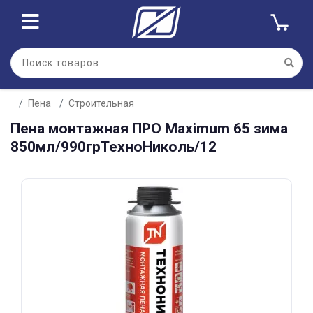
Для клиентов всех банков
Пена
Строительная
Разбейте
Пена монтажная ПРО Maximum 65 зима
оплату
на части
850мл/990грТехноНиколь/12
без переплат
График платежей
Сегодня
25
%