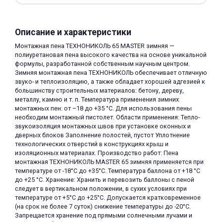
Описание и характеристики
Монтажная пена ТЕХНОНИКОЛЬ 65 MASTER зимняя —
полиуретановая пена высокого качества на основе уникальной
формулы, разработанной собственным научным центром.
Зимняя монтажная пена ТЕХНОНИКОЛЬ обеспечивает отличную
раз в 2 недели
звуко- и теплоизоляцию, а также обладает хорошей адгезией к
большинству строительных материалов: бетону, дереву,
металлу, камню и т. п. Температура применения зимних
монтажных пен: от –18 до +35 °С. Для использования пены
необходим монтажный пистолет. Области применения: Тепло-
звукоизоляция монтажных швов при установке оконных и
дверных блоков Заполнение полостей, пустот Уплотнение
технологических отверстий в конструкциях крыш и
изоляционных материалах. Производство работ: Пена
монтажная ТЕХНОНИКОЛЬ MASTER 65 зимняя применяется при
температуре от -18°С до +35°С. Температура баллона от +18 °С
до +25 °С. Хранение: Хранить и перевозить баллоны с пеной
следует в вертикальном положении, в сухих условиях при
температуре от +5°С до +25°С. Допускается кратковременное
(на срок не более 7 суток) снижение температуры до -20°С.
Запрещается хранение под прямыми солнечными лучами и