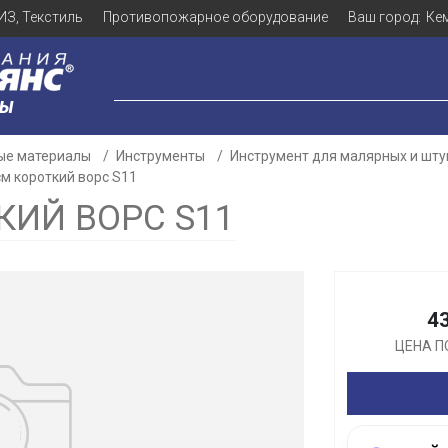
ИЗ, Текстиль
Противопожарное оборудование
Ваш город:
Ке
ЛЫ
ые материалы
Инструменты
Инструмент для малярных и шту
м короткий ворс S11
КИЙ ВОРС S11
Для клиентов всех банков
Разбейте
оплату
4
а части
без переплат
ЦЕНА П
График платежей