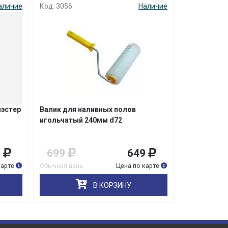
аличие
Код: 3056
Наличие
Код: 5793
иэстер
Валик для наливных полов
Валик-мини
игольчатый 240мм d72
Д6мм для Кр
9мм DECОR/
9
699
649
159
карте
Обычная цена
Цена по карте
Обычная цена
В КОРЗИНУ