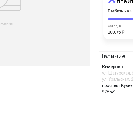
Сегодня
Разбить на 
25
%
ажения
Сегодня
109,75
₽
Добавляйте товары
в корзину
Наличие
Кемерово
ул. Шатурская,
Оплачивайте сегодня только
ул. Уральская, 
25
% картой любого банка
проспект Кузне
97Б
Получайте товар
выбранный способом
Оставшиеся
75
% будут
списываться