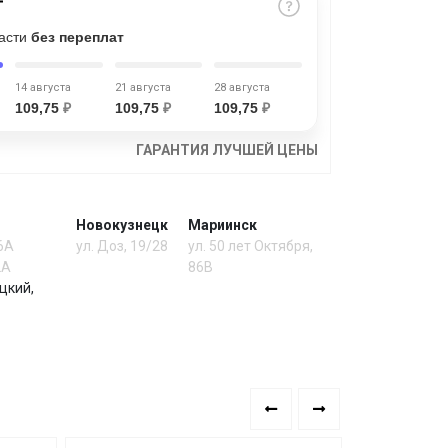
части
без переплат
14 августа
21 августа
28 августа
109,75
₽
109,75
₽
109,75
₽
ГАРАНТИЯ ЛУЧШЕЙ ЦЕНЫ
Новокузнецк
Мариинск
 6А
ул. Доз, 19/28
ул. 50 лет Октября,
2А
86В
цкий,