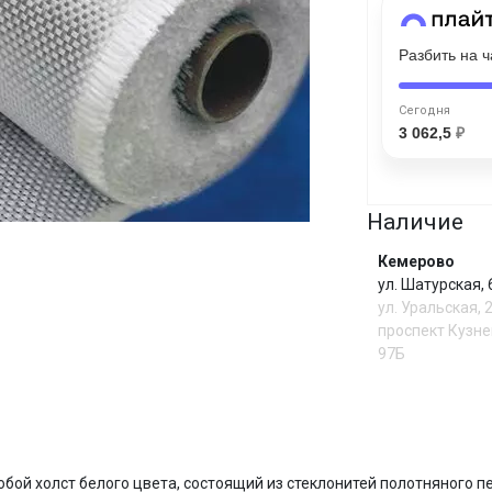
Разбить на 
Сегодня
25
%
Сегодня
3 062,5
₽
Наличие
Добавляйте товары
в корзину
Кемерово
ул. Шатурская,
Оплачивайте сегодня только
ул. Уральская, 
25
% картой любого банка
проспект Кузне
97Б
Получайте товар
выбранный способом
И
ой холст белого цвета, состоящий из стеклонитей полотняного пе