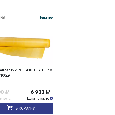
196
Наличие
раз в 2 недели
опластик РСТ 410Л ТУ 100см
 100м/п
90
6 900
я цена
Цена по карте
В КОРЗИНУ