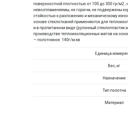
поверхностной плотностью от 100 до 300 гр/м2 
невоспламеняемы, не горючи, не подвержены кор
стойкостью к разложению и механическому износ
основе стеклотканей применяются для теплоизол
и в пропитанном виде (рулонный стеклопластик м
производстве теплоизоляционных матов на основе
— полотняное. 140г/м.кв
Единица измере
Вес, кг
Назначение
Тип полотна
Материал