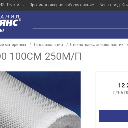
ИЗ, Текстиль
Противопожарное оборудование
Ваш город:
Ке
ЛЫ
ые материалы
Теплоизоляция
Стеклоткань, стеклопластик
00 100СМ 250М/П
Для клиентов всех банков
12 
Разбейте
оплату
ЦЕНА П
а части
без переплат
График платежей