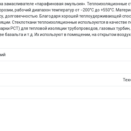
Оставшиеся
75
% будут
списываться
, на замасливателе «парафиновая эмульсия». Теплоизоляционные с
с вашей карты
по
25
%
каждые 2 недели
розии, рабочий диапазон температур от −200°С до +550°С. Матер
у, долговечностью. Благодаря хорошей теплоудерживающей способ
яции. Стеклоткани теплоизоляционные используются в качестве п
арки РСТ) для тепловой изоляции трубопроводов, газовых турбин, 
 базальта и т.д. Их используют в помещении, на открытом воздухе
Подробнее
об оплате Плайтом
ний
25
раз в 2
Тех
Остались вопросы?
недели
8 800 302-02-51
plait.ru