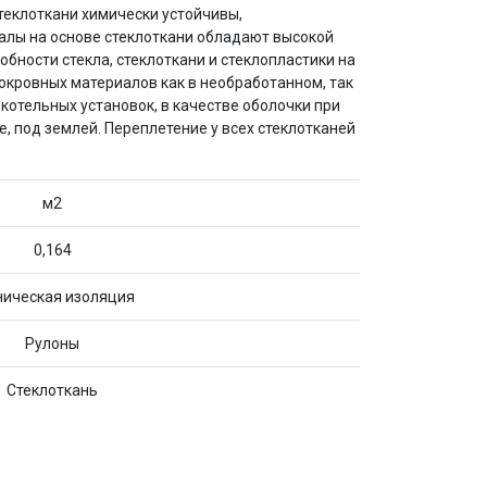
теклоткани химически устойчивы,
иалы на основе стеклоткани обладают высокой
ности стекла, стеклоткани и стеклопластики на
окровных материалов как в необработанном, так
котельных установок, в качестве оболочки при
, под землей. Переплетение у всех стеклотканей
м2
0,164
ническая изоляция
Рулоны
Стеклоткань