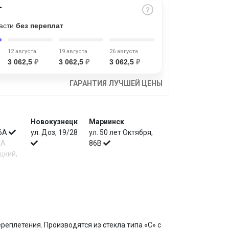
части
без переплат
12 августа
19 августа
26 августа
3 062,5
₽
3 062,5
₽
3 062,5
₽
ГАРАНТИЯ ЛУЧШЕЙ ЦЕНЫ
Новокузнецк
Мариинск
 6А
ул. Доз, 19/28
ул. 50 лет Октября,
2А
86В
цкий,
реплетения. Производятся из стекла типа «С» с