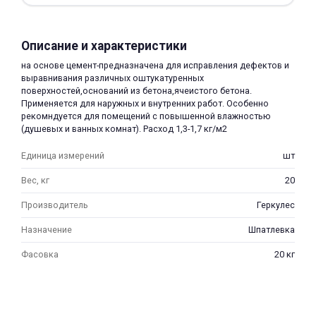
Описание и характеристики
на основе цемент-предназначена для исправления дефектов и
выравнивания различных оштукатуренных
поверхностей,оснований из бетона,ячеистого бетона.
Применяется для наружных и внутренних работ. Особенно
раз в 2 недели
рекомндуется для помещений с повышенной влажностью
(душевых и ванных комнат). Расход 1,3-1,7 кг/м2
Единица измерений
шт
Вес, кг
20
Производитель
Геркулес
Назначение
Шпатлевка
Фасовка
20 кг