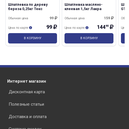
Шпатлевка по дереву
Шпатлевка масляно-
Шпа
береза 0,25кг Текс
клеевая 1,5кг Лакра
GT-3
99
159
Обычная цена
Обычная цена
Обыч
99
144
90
Цена по карте
Цена по карте
Цена
В КОРЗИНУ
В КОРЗИНУ
Интернет магазин
Дисконтная карта
Полезные статьи
Доставка и оплата