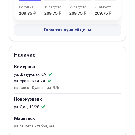
об оплате Плайтом
Сегодня
15 августа
22 августа
29 августа
209,75
₽
209,75
₽
209,75
₽
209,75
₽
Гарантия лучшей цены
Остались вопросы?
25
8 800 302-02-51
plait.ru
раз в 2
Наличие
недели
Кемерово
ул. Шатурская, 6А
ул. Уральская, 2А
проспект Кузнецкий, 97Б
Новокузнецк
ул. Доз, 19/28
Мариинск
ул. 50 лет Октября, 86В