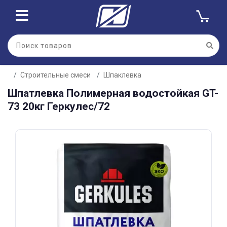
Для клиентов всех банков
Строительные смеси
Шпаклевка
Разбейте
Шпатлевка Полимерная водостойкая GT-
оплату
на части
73 20кг Геркулес/72
без переплат
График платежей
Сегодня
25
%