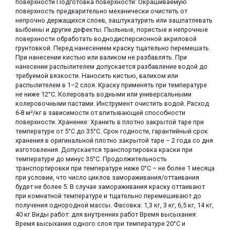
поверхности Подготовка поверхности: Окрашиваемую
поверхность предварительно механически очистить от
непрочно держащихся слоев, заштукатурить или зашпатлевать
выбоины и другие дефекты. Пыльные, пористые и непрочные
поверхности обработать воднодисперсионной акриловой
грунтовкой. Перед нанесением краску тщательно перемешать.
При нанесении кистью или валиком не разбавлять. При
нанесении распылителем допускается разбавление водой до
требуемой вязкости. Наносить кистью, валиком или
распылителем в 1–2 слоя. Краску применять при температуре
не ниже 12°С. Колеровать водными или универсальными
колеровочными пастами. Инструмент очистить водой. Расход
6-8 м²/кг в зависимости от впитывающей способности
поверхности. Хранение: Хранить в плотно закрытой таре при
температуре от 5°С до 35°С. Срок годности, гарантийный срок
хранения в оригинальной плотно закрытой таре – 2 года со дня
изготовления. Допускается транспортировка краски при
температуре до минус 35°С. Продолжительность
транспортировки при температуре ниже 0°С – не более 1 месяца
при условии, что число циклов замораживания/оттаивания
будет не более 5. В случае замораживания краску оттаивают
при комнатной температуре и тщательно перемешивают до
получения однородной массы. Фасовка: 1,3 кг, 3 кг, 6,5 кг, 14 кг,
40 кг Виды работ: для внутренних работ Время высыхания:
Время высыхания одного слоя при температуре 20°С и