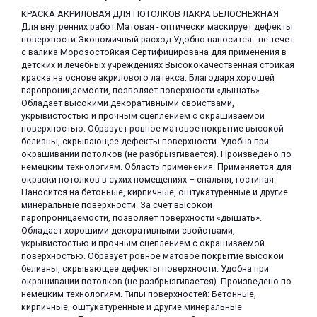
КРАСКА АКРИЛОВАЯ ДЛЯ ПОТОЛКОВ ЛАКРА БЕЛОСНЕЖНАЯ
Для внутренних работ Матовая - оптически маскирует дефекты
поверхности Экономичный расход Удобно наносится - не течет
с валика Морозостойкая Сертифицирована для применения в
детских и лечебных учреждениях Высококачественная стойкая
краска на основе акрилового латекса. Благодаря хорошей
паропроницаемости, позволяет поверхности «дышать».
Обладает высокими декоративными свойствами,
раз в 2 недели
укрывистостью и прочным сцеплением с окрашиваемой
поверхностью. Образует ровное матовое покрытие высокой
белизны, скрывающее дефекты поверхности. Удобна при
окрашивании потолков (не разбрызгивается). Произведено по
немецким технологиям. Область применения: Применяется для
окраски потолков в сухих помещениях – спальня, гостиная.
Наносится на бетонные, кирпичные, оштукатуренные и другие
минеральные поверхности. За счет высокой
паропроницаемости, позволяет поверхности «дышать».
Обладает хорошими декоративными свойствами,
укрывистостью и прочным сцеплением с окрашиваемой
поверхностью. Образует ровное матовое покрытие высокой
белизны, скрывающее дефекты поверхности. Удобна при
окрашивании потолков (не разбрызгивается). Произведено по
немецким технологиям. Типы поверхностей: Бетонные,
кирпичные, оштукатуренные и другие минеральные