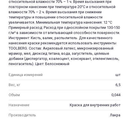
относительной влажности 70% – 1 ч. Время высыхания при
повторном нанесении при температуре 20°С и относительной
влажности 70% – 2 ч. Время высыхания при снижении
температуры и повышении относительной влажности
увеличивается. Минимальная температура нанесения: 12 °C
Примерный расход: Расход при однослойном покрытии 130-150
г/м² в зависимости от впитывающей способности поверхности.
Инструмент: Кисть, валик, распылитель. Для качественного
нанесения краски рекомендуется использовать инструменты
TOOLBERG. Состав: Акриловый латекс, микронизированный
мрамор, мел, диоксид титана, вода, загуститель, целевые
добавки (диспергатор, коалесцент, консервант, этиленгликоль,
пеногаситель). Цвет: Белоснежный
Единица измерений
шт
Вес, кг
6,5
Объём
0,044
Назначение
Краска для внутренних работ
Производитель
Лакра