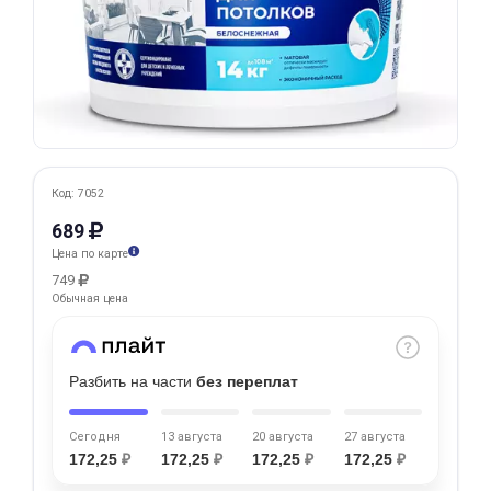
Добавляйте товары
в корзину
Оплачивайте сегодня только
25
% картой любого банка
Код: 7052
689
Получайте товар
Цена по карте
выбранный способом
749
Обычная цена
Оставшиеся
75
% будут
списываться
с вашей карты
по
25
%
каждые 2 недели
Разбить на части
без переплат
Сегодня
13 августа
20 августа
27 августа
172,25
₽
172,25
₽
172,25
₽
172,25
₽
Подробнее