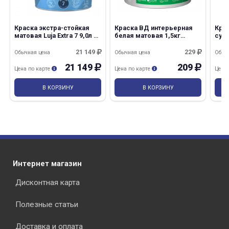
Краска экстра-стойкая
Краска ВД интерьерная
Кра
матовая Luja Extra 7 9,0л С
белая матовая 1,5кг
суп
Tikkurila
Дисконт Ореол
Дис
21 149
229
Обычная цена
Обычная цена
Обыч
21 149
209
Цена по карте
Цена по карте
Цена
В КОРЗИНУ
В КОРЗИНУ
Интернет магазин
Дисконтная карта
Полезные статьи
Доставка и оплата