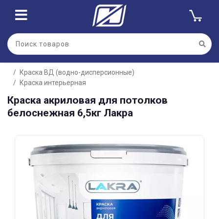
Для клиентов всех банков
Краска ВД (водно-дисперсионные)
Разбейте
Краска интерьерная
оплату
на части
Краска акриловая для потолков
без переплат
белоснежная 6,5кг Лакра
График платежей
Сегодня
25
%