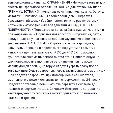
вентиляционных каналах. ОГРАНИЧЕНИЯ • Не использовать для
систем центрального отопления. Только для статичных швов.
ПРЕИМУЩЕСТВА: • Отличная адгезия к кирпичу, камню, бетону,
металлу; • Огнеупорный; • Газонепроницаем; • Образует
безусадочный шов; • Удобно наносится и не растекается; •
Устойчив к атмосферным воздействиям. ПОДГОТОВКА
ПОВЕРХНОСТИ: • Поверхности должны быть сухими, чистыми и
обезжиренными. • Пористые поверхности (штукатурка, бетон)
раз в 2 недели
следует слегка увлажнить водой для улучшения сцепляемости
уплотнителя. НАНЕСЕНИЕ: • Отрезать кончик картриджа,
навинтить колпачок и обрезать его под углом. • Герметик
наносится при температуре от +5°С до +40°С с помощью
ручного или пневматического пистолета. • Прилегающую ко
шву поверхность защитить от загрязнения при помощи
маскирующей пленки, которую следует убрать сразу после
того как шов будет разровнен, перед застыванием герметика. •
Шов следует разровнять при помощи ножа или шпателя,
смоченного в воде и оставить для отверждения на 24 часа. •
Следует постепенно повышать температуру в системе до
полного отверждения шва. Слишком быстрое подогревание
неотвержденного герметика может привести к появлению
складок и трещин.
Единица измерений
шт