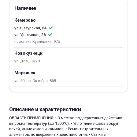
об оплате Плайтом
Наличие
Кемерово
ул. Шатурская, 6А
ул. Уральская, 2А
Остались вопросы?
25
проспект Кузнецкий, 97Б
8 800 302-02-51
plait.ru
Новокузнецк
раз в 2
недели
ул. Доз, 19/28
Мариинск
ул. 50 лет Октября, 86В
Описание и характеристики
ОБЛАСТЬ ПРИМЕНЕНИЯ: • В местах, подверженных действию
высоких температур (до 1500°С); • Уплотнение швов вокруг
печей, дымоходов и каминов; • Ремонт строительных
элементов, подверженных действию огня; • Стыки в