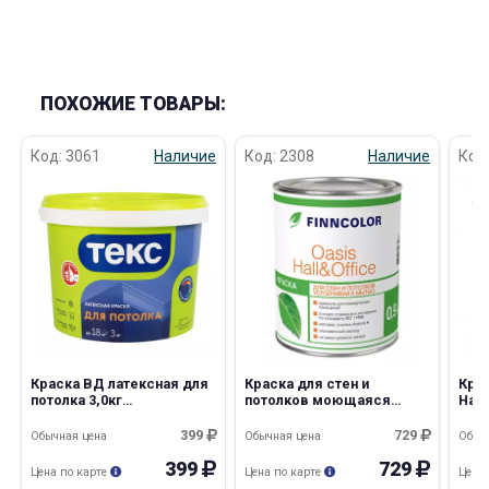
ПОХОЖИЕ ТОВАРЫ:
Код: 3061
Наличие
Код: 2308
Наличие
Код
Краска ВД латексная для
Краска для стен и
Кра
потолка 3,0кг
потолков моющаяся
Harm
Универсал/150 Текс
Oasis Hall@Office 4 0,9л С
А Ti
399
729
Обычная цена
Обычная цена
Обыч
399
729
Цена по карте
Цена по карте
Цена