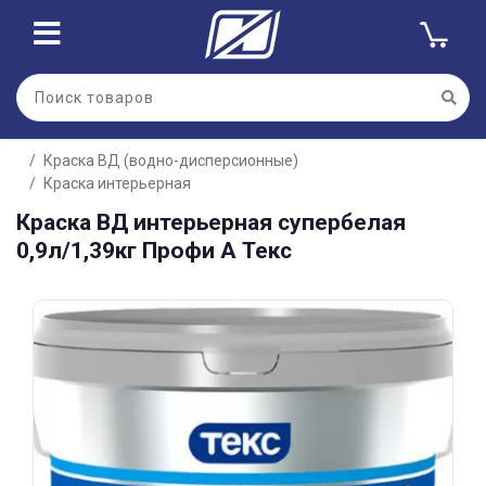
Для клиентов всех банков
Краска ВД (водно-дисперсионные)
Разбейте
Краска интерьерная
оплату
на части
Краска ВД интерьерная супербелая
без переплат
0,9л/1,39кг Профи А Текс
График платежей
Сегодня
25
%