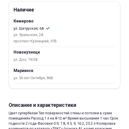
об оплате Плайтом
Наличие
Кемерово
ул. Шатурская, 6А
ул. Уральская, 2А
Остались вопросы?
25
проспект Кузнецкий, 97Б
8 800 302-02-51
plait.ru
раз в 2
Новокузнецк
недели
ул. Доз, 19/28
Мариинск
ул. 50 лет Октября, 86В
Описание и характеристики
Цвет супербелая Тип поверхностей стены и потолки в сухих
помещениях Расход 1 л на 8-12 м² Время высыхания 1 час Срок
годности 2 года Фасовки 0.9, 1.8, 4.5, 9, 16.2, 25.2 л Колеровка
колеруется по каталогу «ТЕКС» (основа А), колер красками