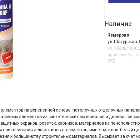
Сегодня
Наличие
25
%
Кемерово
ул. Шатурская,
ул. Уральская, 
проспект Кузне
Добавляйте товары
в корзину
97Б
Оплачивайте сегодня только
25
% картой любого банка
И
элементов на вспененной основе: потолочных отделочных панеле
Получайте товар
выбранный способом
ативных элементов из синтетических материалов и дерева - кессо
защитных экранов, розеток, карнизов, материалов из пенополистир
 приклеивания декоративных элементов, имеет матово-белый цвет
езия к большинству строительных материалов. Высыхает за счет ис
Оставшиеся
75
% будут
списываться