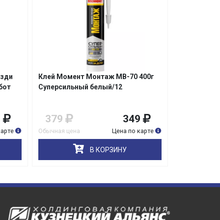
озди
Клей Момент Монтаж МВ-70 400г
Клей Момен
бот
Суперсильный белый/12
Экспресс б
9
379
349
409
карте
Обычная цена
Цена по карте
Обычная цена
В КОРЗИНУ