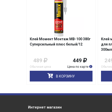
Вп-70 280г
Клей Момент Монтаж МВ-100 380г
Клей 
ный/12
Суперсильный плюс белый/12
для п
300мл
319
489
449
24
на по карте
Обычная цена
Цена по карте
Обычна
НУ
В КОРЗИНУ
Интернет магазин