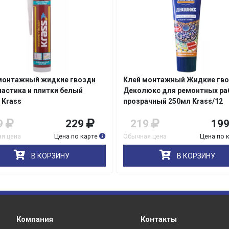
раз в 2 недели
монтажный жидкие гвозди
Клей монтажный Жидкие гв
ластика и плитки белый
Деколюкс для ремонтных ра
 Krass
прозрачный 250мл Krass/12
9
229
219
19
я цена
Цена по карте
Обычная цена
Цена по 
В КОРЗИНУ
В КОРЗИНУ
Компания
Контакты