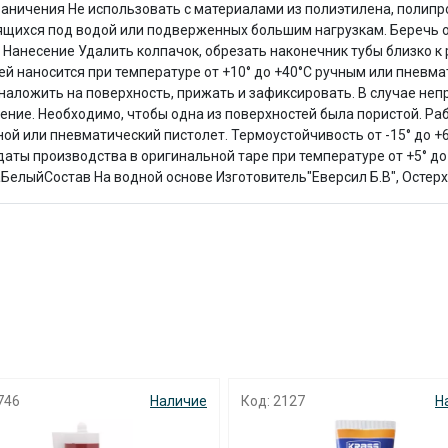
ничения Не использовать с материалами из полиэтилена, полипро
с вашей карты
по
25
%
каждые 2 недели
ящихся под водой или подверженных большим нагрузкам. Беречь о
анесение Удалить колпачок, обрезать наконечник тубы близко к р
лей наносится при температуре от +10° до +40°С ручным или пневм
аложить на поверхность, прижать и зафиксировать. В случае непр
ние. Необходимо, чтобы одна из поверхностей была пористой. Раб
Подробнее
об оплате Плайтом
ной или пневматический пистолет. Термоустойчивость от -15° до +6
даты производства в оригинальной таре при температуре от +5° до 
аБелыйСостав На водной основе Изготовитель"Еверсил Б.В", Остер
25
раз в 2
Остались вопросы?
недели
8 800 302-02-51
plait.ru
746
Наличие
Код: 2127
Н