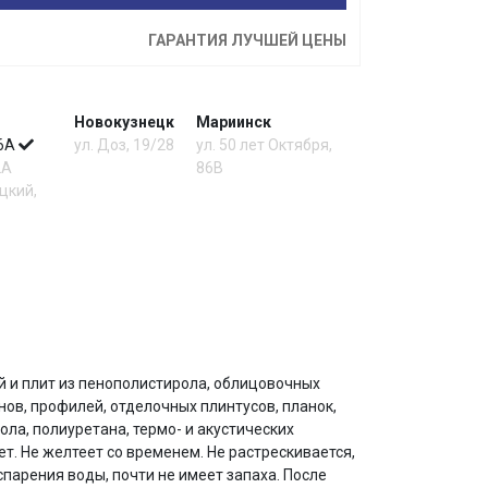
ГАРАНТИЯ ЛУЧШЕЙ ЦЕНЫ
Новокузнецк
Мариинск
 6А
ул. Доз, 19/28
ул. 50 лет Октября,
2А
86В
цкий,
й и плит из пенополистирола, облицовочных
нов, профилей, отделочных плинтусов, планок,
ола, полиуретана, термо- и акустических
. Не желтеет со временем. Не растрескивается,
парения воды, почти не имеет запаха. После