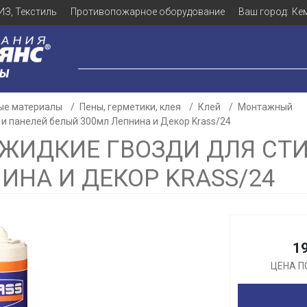
ИЗ, Текстиль
Противопожарное оборудование
Ваш город:
Ке
ЛЫ
ые материалы
Пены, герметики, клея
Клей
Монтажный
и панелей белый 300мл Лепнина и Декор Krass/24
ЖИДКИЕ ГВОЗДИ ДЛЯ СТИ
ИНА И ДЕКОР KRASS/24
Для клиентов всех банков
Разбейте
оплату
а части
без переплат
1
ЦЕНА П
График платежей