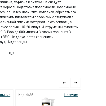
пилена, тефлона и битума. Не следует
т мороза! Подготовка поверхности Поверхности
езьбе. Затем навинтить колпачок, обрезать его
атическим пистолетом полосками с отступами в
авильной склейки материал не отклеивать, а
очее время - 15-20 минут. Инструменты очистить
0°С. Расход 600 мл/кв.м. Условия хранения В
+25°С. Не допускается хранение и
хаут, Нидерланды
0,3
аличие
Код: 4685
Наличие
Код: 4686