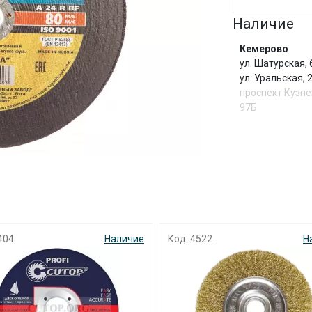
Наличие
Сегодня
25
%
Кемерово
ул. Шатурская,
ул. Уральская,
проспект Кузне
97Б
Добавляйте товары
в корзину
Оплачивайте сегодня только
25
% картой любого банка
404
Наличие
Код: 4522
Н
Получайте товар
выбранный способом
Оставшиеся
75
% будут
списываться
с вашей карты
по
25
%
каждые 2 недели