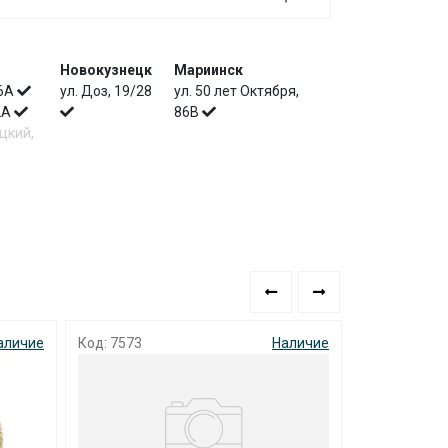
Новокузнецк
Мариинск
 6А
ул. Доз, 19/28
ул. 50 лет Октября,
 2А
86В
цкий,
аличие
Код: 7573
Наличие
Код: 1051