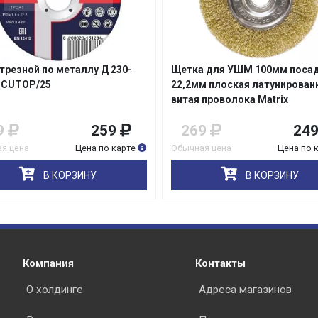
отрезной по металлу Д 230-
Щетка для УШМ 100мм поса
Подробнее
об оплате Плайтом
2 CUTOP/25
22,2мм плоская латунирован
витая проволока Matrix
9
259
269
24
я цена
Цена по карте
Обычная цена
Цена по 
25
раз в 2
В КОРЗИНУ
В КОРЗИНУ
Остались вопросы?
недели
8 800 302-02-51
plait.ru
Компания
Контакты
О холдинге
Адреса магазинов