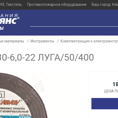
ИЗ, Текстиль
Противопожарное оборудование
Ваш город:
Ке
ЛЫ
ые материалы
Инструменты
Комплектующие к электроинст
-6,0-22 ЛУГА/50/400
Для клиентов всех банков
Разбейте
оплату
1
а части
без переплат
ЦЕНА П
График платежей