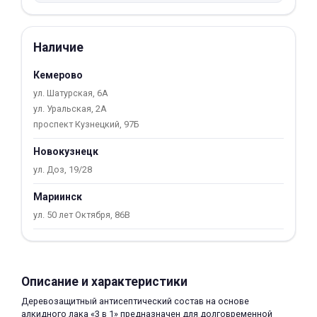
Добавляйте товары
в корзину
Наличие
Кемерово
Оплачивайте сегодня только
ул. Шатурская, 6А
25
% картой любого банка
ул. Уральская, 2А
проспект Кузнецкий, 97Б
Получайте товар
Новокузнецк
выбранный способом
ул. Доз, 19/28
Мариинск
Оставшиеся
75
% будут
ул. 50 лет Октября, 86В
списываться
с вашей карты
по
25
%
каждые 2 недели
Описание и характеристики
Деревозащитный антисептический состав на основе
Подробнее
алкидного лака «3 в 1» предназначен для долговременной