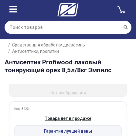
Для клиентов всех банков
Средства для обработки древесины
Разбейте
Антисептики, пропитки
оплату
на части
Антисептик Profiwood лаковый
без переплат
тонирующий орех 8,5л/8кг Эмпилс
График платежей
Нет изображения
Код: 3423
Сегодня
Товара нет в продаже
25
%
Гарантия лучшей цены