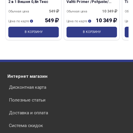
2 в 1 Вишня 0,8л Текс
Valtti Primer /Pohjuste/
Tikk
бесцветный 9л Tikkurila
549
10 349
Обычная цена
Обычная цена
Обыч
549
10 349
Цена по карте
Цена по карте
Цена
В КОРЗИНУ
В КОРЗИНУ
Интернет магазин
Дисконтная карта
Полезные статьи
Доставка и оплата
Система скидок