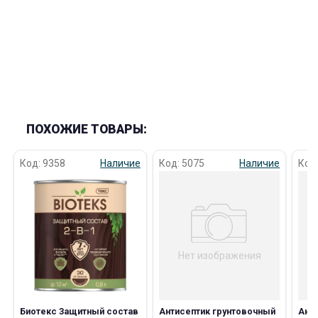
раз в 2 недели
ПОХОЖИЕ ТОВАРЫ:
Код: 9358
Наличие
Код: 5075
Наличие
Код
Нет изображения
Биотекс Защитный состав
Антисептик грунтовочный
Анти