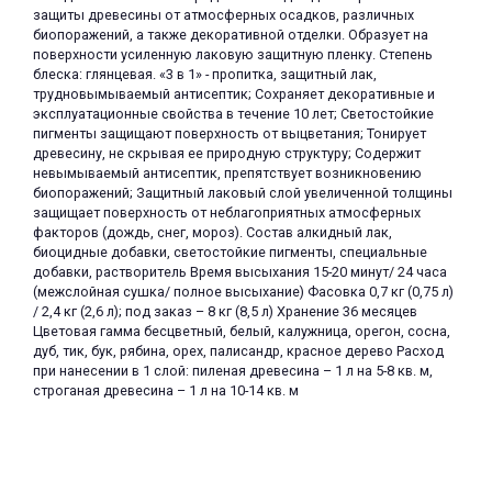
защиты древесины от атмосферных осадков, различных
об оплате Плайтом
биопоражений, а также декоративной отделки. Образует на
поверхности усиленную лаковую защитную пленку. Степень
блеска: глянцевая. «3 в 1» - пропитка, защитный лак,
трудновымываемый антисептик; Сохраняет декоративные и
эксплуатационные свойства в течение 10 лет; Светостойкие
пигменты защищают поверхность от выцветания; Тонирует
Остались вопросы?
25
древесину, не скрывая ее природную структуру; Содержит
8 800 302-02-51
невымываемый антисептик, препятствует возникновению
plait.ru
раз в 2
биопоражений; Защитный лаковый слой увеличенной толщины
защищает поверхность от неблагоприятных атмосферных
недели
факторов (дождь, снег, мороз). Состав алкидный лак,
биоцидные добавки, светостойкие пигменты, специальные
добавки, растворитель Время высыхания 15-20 минут/ 24 часа
(межслойная сушка/ полное высыхание) Фасовка 0,7 кг (0,75 л)
/ 2,4 кг (2,6 л); под заказ – 8 кг (8,5 л) Хранение 36 месяцев
Цветовая гамма бесцветный, белый, калужница, орегон, сосна,
дуб, тик, бук, рябина, орех, палисандр, красное дерево Расход
при нанесении в 1 слой: пиленая древесина – 1 л на 5-8 кв. м,
строганая древесина – 1 л на 10-14 кв. м