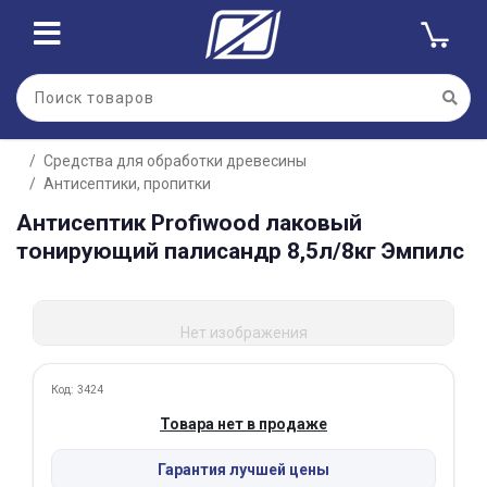
Для клиентов всех банков
Средства для обработки древесины
Разбейте
Антисептики, пропитки
оплату
на части
Антисептик Profiwood лаковый
без переплат
тонирующий палисандр 8,5л/8кг Эмпилс
График платежей
Нет изображения
Код: 3424
Сегодня
Товара нет в продаже
25
%
Гарантия лучшей цены