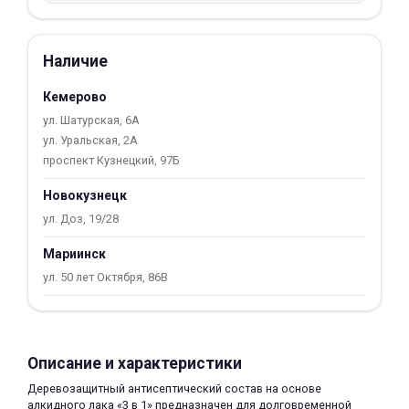
Добавляйте товары
в корзину
Наличие
Кемерово
Оплачивайте сегодня только
ул. Шатурская, 6А
25
% картой любого банка
ул. Уральская, 2А
проспект Кузнецкий, 97Б
Получайте товар
Новокузнецк
выбранный способом
ул. Доз, 19/28
Мариинск
Оставшиеся
75
% будут
ул. 50 лет Октября, 86В
списываться
с вашей карты
по
25
%
каждые 2 недели
Описание и характеристики
Деревозащитный антисептический состав на основе
Подробнее
алкидного лака «3 в 1» предназначен для долговременной