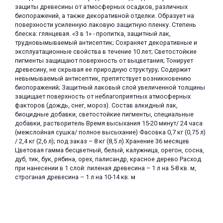
защиты древесины от атмосферных осадков, различных
об оплате Плайтом
биопоражений, а также декоративной отделки. Образует на
поверхности усиленную лаковую защитную пленку. Степень
блеска: глянцевая. «3 в 1» - пропитка, защитный лак,
трудновымываемый антисептик; Сохраняет декоративные и
эксплуатационные свойства в течение 10 лет; Светостойкие
пигменты защищают поверхность от выцветания; Тонирует
Остались вопросы?
25
древесину, не скрывая ее природную структуру; Содержит
8 800 302-02-51
невымываемый антисептик, препятствует возникновению
plait.ru
раз в 2
биопоражений; Защитный лаковый слой увеличенной толщины
защищает поверхность от неблагоприятных атмосферных
недели
факторов (дождь, снег, мороз). Состав алкидный лак,
биоцидные добавки, светостойкие пигменты, специальные
добавки, растворитель Время высыхания 15-20 минут/ 24 часа
(межслойная сушка/ полное высыхание) Фасовка 0,7 кг (0,75 л)
/ 2,4 кг (2,6 л); под заказ – 8 кг (8,5 л) Хранение 36 месяцев
Цветовая гамма бесцветный, белый, калужница, орегон, сосна,
дуб, тик, бук, рябина, орех, палисандр, красное дерево Расход
при нанесении в 1 слой: пиленая древесина – 1 л на 5-8 кв. м,
строганая древесина – 1 л на 10-14 кв. м