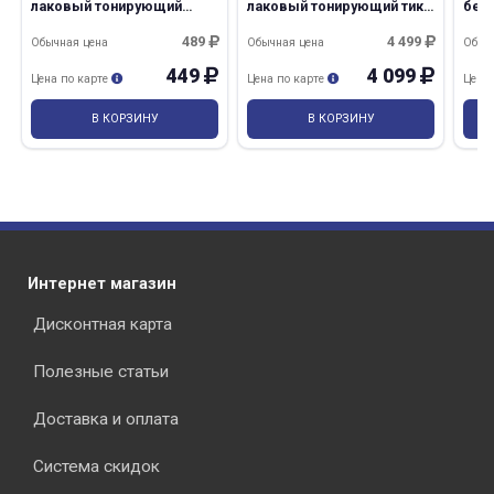
лаковый тонирующий
лаковый тонирующий тик
бес
орегон 0,75л/0,7кг
8,5л/8кг Эмпилс
Эмпилс/14
489
4 499
Обычная цена
Обычная цена
Обыч
449
4 099
Цена по карте
Цена по карте
Цена
В КОРЗИНУ
В КОРЗИНУ
Интернет магазин
Дисконтная карта
Полезные статьи
Доставка и оплата
Система скидок