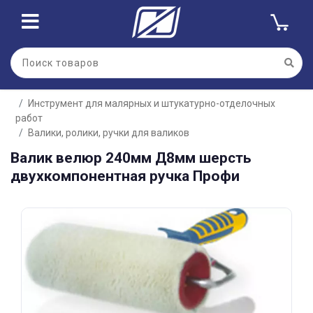
Для клиентов всех банков
Инструмент для малярных и штукатурно-отделочных
Разбейте
работ
оплату
на части
Валики, ролики, ручки для валиков
без переплат
Валик велюр 240мм Д8мм шерсть
двухкомпонентная ручка Профи
График платежей
Сегодня
25
%