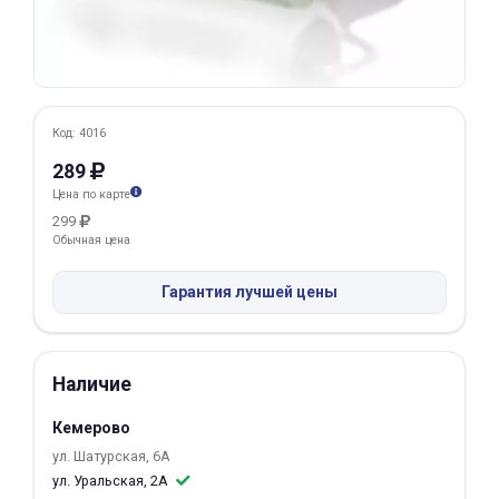
Добавляйте товары
в корзину
Код: 4016
Оплачивайте сегодня только
25
% картой любого банка
289
Цена по карте
299
Получайте товар
Обычная цена
выбранный способом
Гарантия лучшей цены
Оставшиеся
75
% будут
списываться
с вашей карты
Наличие
по
25
%
каждые 2 недели
Кемерово
ул. Шатурская, 6А
ул. Уральская, 2А
Подробнее