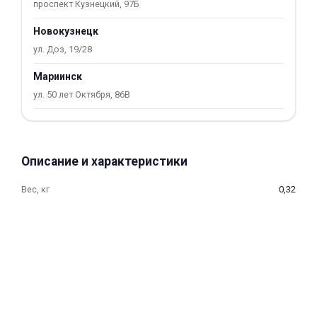
проспект Кузнецкий, 97Б
об оплате Плайтом
Новокузнецк
ул. Доз, 19/28
Мариинск
Остались вопросы?
25
ул. 50 лет Октября, 86В
8 800 302-02-51
plait.ru
раз в 2
недели
Описание и характеристики
Вес, кг
0,32