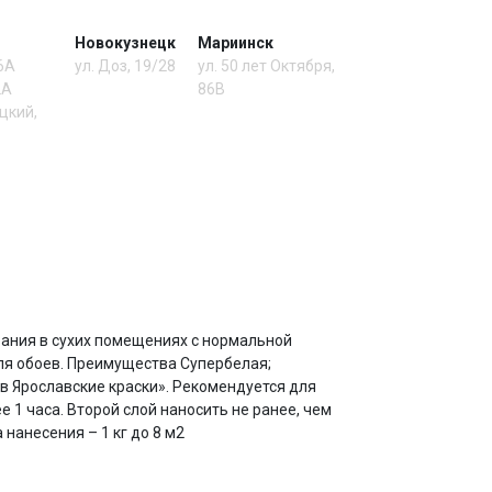
Новокузнецк
Мариинск
 6А
ул. Доз, 19/28
ул. 50 лет Октября,
2А
86В
цкий,
вания в сухих помещениях с нормальной
для обоев. Преимущества Супербелая;
в Ярославские краски». Рекомендуется для
 1 часа. Второй слой наносить не ранее, чем
 нанесения – 1 кг до 8 м2