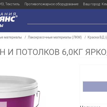
ИЗ, Текстиль
Противопожарное оборудование
Ваш город:
Ке
ЛЫ
ые материалы
Лакокрасочные материалы (ЛКМ)
Краска ВД 
Н И ПОТОЛКОВ 6,0КГ ЯРКО
Для клиентов всех банков
Разбейте
оплату
а части
без переплат
График платежей