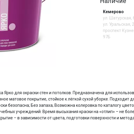
Наличие
Кемерово
Сегодня
25
%
ул. Шатурская,
ул. Уральская, 
проспект Кузне
97Б
Добавляйте товары
в корзину
Оплачивайте сегодня только
И
25
% картой любого банка
 Ярко для окраски стен и потолков. Предназначена для использо
вное матовое покрытие, стойкое к лёгкой сухой уборке. Подходит 
ски безопасна; Без запаха; Возможна колеровка по каталогу цвето
Получайте товар
выбранный способом
чебных учреждений. Время высыхания краски на «отлип» – не более
крытие – в зависимости от цвета, подготовки поверхности и метода
Оставшиеся
75
% будут
списываться