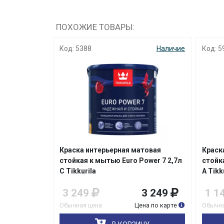
ПОХОЖИЕ ТОВАРЫ:
Наличие
Код: 5971
Наличие
Код
 матовая
Краска интерьерная матовая
Кр
o Power 7 2,7л
стойкая к мытью Euro Power 7 0,9л
сто
А Tikkurila
С T
3 249
1 149
1 149
9
Цена по карте
Обычная цена
Цена по карте
Обы