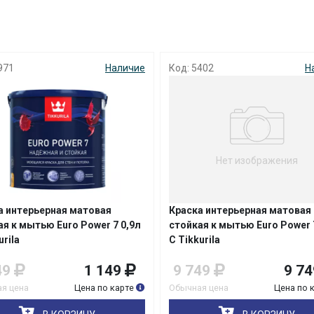
с вашей карты
по
25
%
каждые 2 недели
: 5402
Наличие
Код: 3947
Подробнее
об оплате Плайтом
25
Нет изображения
раз в 2
Остались вопросы?
недели
8 800 302-02-51
аска интерьерная матовая
Краска акриловая для по
йкая к мытью Euro Power 7 9,0л
белоснежная 14,0кг Лакра
plait.ru
ikkurila
 749
9 749
1 549
1 
чная цена
Цена по карте
Обычная цена
Цена 