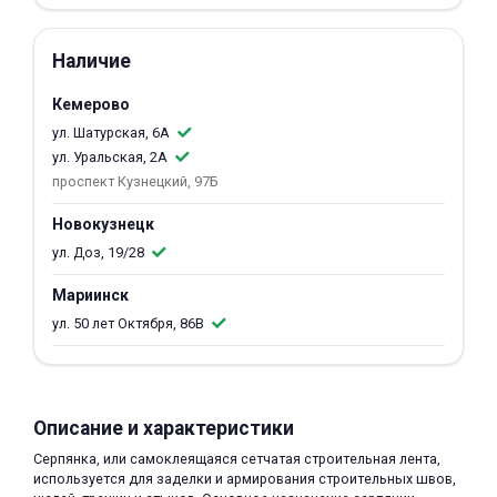
об оплате Плайтом
Наличие
Кемерово
ул. Шатурская, 6А
Остались вопросы?
25
ул. Уральская, 2А
8 800 302-02-51
проспект Кузнецкий, 97Б
plait.ru
раз в 2
недели
Новокузнецк
ул. Доз, 19/28
Мариинск
ул. 50 лет Октября, 86В
Описание и характеристики
Серпянка, или самоклеящаяся сетчатая строительная лента,
используется для заделки и армирования строительных швов,