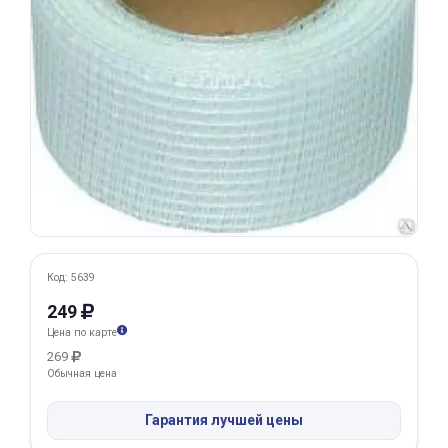
Добавляйте товары
в корзину
Оплачивайте сегодня только
25
% картой любого банка
Получайте товар
выбранный способом
Код: 5639
Оставшиеся
75
% будут
249
списываться
с вашей карты
Цена по карте
по
25
%
каждые 2 недели
269
Обычная цена
Гарантия лучшей цены
Подробнее