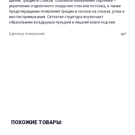
щелей, трещин и стыков. Основное назначение серпянки –
укрепление отделочного покрытия стен или потолка, а также
предотвращение появления трещин и сколов на стыках, углах и
местах примыкания. Сетчатая структура исключает
образование воздушных пузырей и лишней влаги под ней.
Единица измерений
шт
раз в 2 недели
ПОХОЖИЕ ТОВАРЫ: