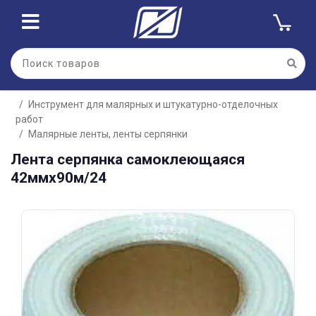
Для клиентов всех банков
Инструмент для малярных и штукатурно-отделочных
Разбейте
работ
оплату
на части
Малярные ленты, ленты серпянки
без переплат
Лента серпянка самоклеющаяся
42ммх90м/24
График платежей
Сегодня
25
%