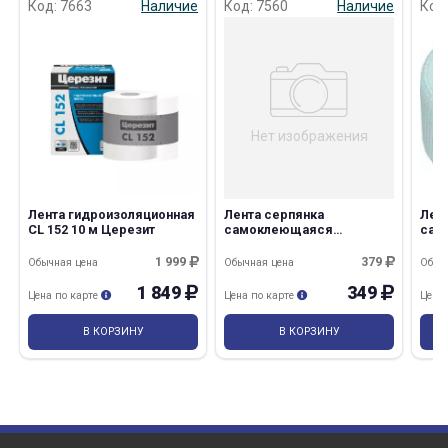
Код: 7663
Наличие
Код: 7560
Наличие
Код
Нет изображения
Лента гидроизоляционная
Лента серпянка
Лен
CL 152 10 м Церезит
самоклеющаяся
сам
50мм*90м
45м
1 999
379
Обычная цена
Обычная цена
Обыч
1 849
349
Цена по карте
Цена по карте
Цена
В КОРЗИНУ
В КОРЗИНУ