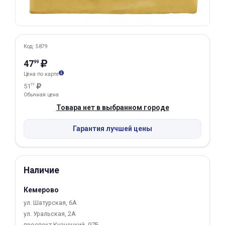
Добавляйте товары
в корзину
Код: 5879
Оплачивайте сегодня только
47
99
25
% картой любого банка
Цена по карте
51
99
Обычная цена
Получайте товар
Товара нет в выбранном городе
выбранный способом
Гарантия лучшей цены
Оставшиеся
75
% будут
списываться
с вашей карты
Наличие
по
25
%
каждые 2 недели
Кемерово
ул. Шатурская, 6А
ул. Уральская, 2А
Подробнее
проспект Кузнецкий, 97Б