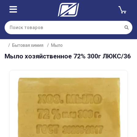
Для клиентов всех банков
Бытовая химия
Мыло
Разбейте
Мыло хозяйственное 72% 300г ЛЮКС/36
оплату
на части
без переплат
График платежей
Сегодня
25
%