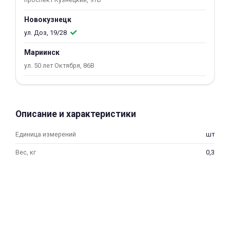
об оплате Плайтом
Новокузнецк
ул. Доз, 19/28
Мариинск
Остались вопросы?
25
ул. 50 лет Октября, 86В
8 800 302-02-51
plait.ru
раз в 2
недели
Описание и характеристики
Единица измерений
шт
Вес, кг
0,3