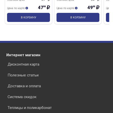
47
49
99
99
Цена по карте
Цена по карте
Цена
В КОРЗИНУ
В КОРЗИНУ
Интернет магазин
Дисконтная карта
Полезные статьи
Доставка и оплата
Система скидок
Теплицы и поликарбонат