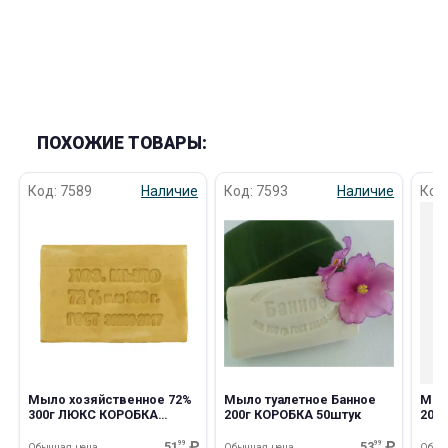
ПОХОЖИЕ ТОВАРЫ:
раз в 2 недели
Код: 7589
Наличие
Код: 7593
Наличие
Код
Мыло хозяйственное 72%
Мыло туалетное Банное
Мыл
300г ЛЮКС КОРОБКА
200г КОРОБКА 50штук
200г
36штук
51
99
53
99
Обычная цена
Обычная цена
Обыч