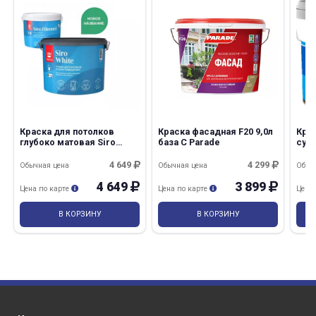
Краска для потолков
Краска фасадная F20 9,0л
Кра
глубоко матовая Siro
база С Parade
супе
WHITE 2,7л A Tikkurila
Про
4 649
4 299
Обычная цена
Обычная цена
Обыч
4 649
3 899
Цена по карте
Цена по карте
Цена
В КОРЗИНУ
В КОРЗИНУ