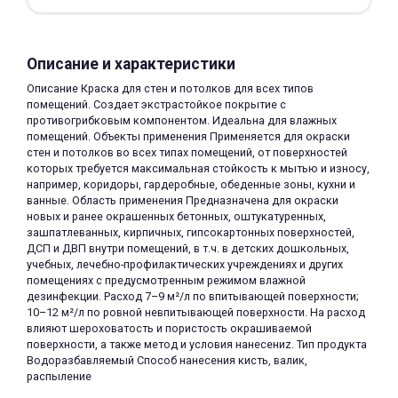
Описание и характеристики
Описание Краска для стен и потолков для всех типов
помещений. Создает экстрастойкое покрытие с
противогрибковым компонентом. Идеальна для влажных
раз в 2 недели
помещений. Объекты применения Применяется для окраски
стен и потолков во всех типах помещений, от поверхностей
которых требуется максимальная стойкость к мытью и износу,
например, коридоры, гардеробные, обеденные зоны, кухни и
ванные. Область применения Предназначена для окраски
новых и ранее окрашенных бетонных, оштукатуренных,
зашпатлеванных, кирпичных, гипсокартонных поверхностей,
ДСП и ДВП внутри помещений, в т.ч. в детских дошкольных,
учебных, лечебно-профилактических учреждениях и других
помещениях с предусмотренным режимом влажной
дезинфекции. Расход 7–9 м²/л по впитывающей поверхности;
10–12 м²/л по ровной невпитывающей поверхности. На расход
влияют шероховатость и пористость окрашиваемой
поверхности, а также метод и условия нанесениz. Тип продукта
Водоразбавляемый Способ нанесения кисть, валик,
распыление