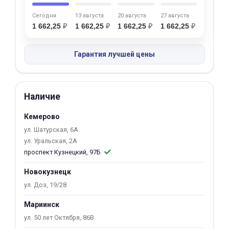
об оплате Плайтом
Сегодня
13 августа
20 августа
27 августа
1 662,25
₽
1 662,25
₽
1 662,25
₽
1 662,25
₽
Гарантия лучшей цены
Остались вопросы?
25
8 800 302-02-51
plait.ru
раз в 2
Наличие
недели
Кемерово
ул. Шатурская, 6А
ул. Уральская, 2А
проспект Кузнецкий, 97Б
Новокузнецк
ул. Доз, 19/28
Мариинск
ул. 50 лет Октября, 86В