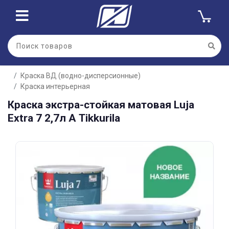
Для клиентов всех банков
Краска ВД (водно-дисперсионные)
Разбейте
Краска интерьерная
оплату
на части
Краска экстра-стойкая матовая Luja
без переплат
Extra 7 2,7л А Tikkurila
График платежей
Сегодня
25
%