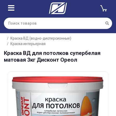
Для клиентов всех банков
Краска ВД (водно-дисперсионные)
Разбейте
Краска интерьерная
оплату
на части
Краска ВД для потолков супербелая
без переплат
матовая 3кг Дисконт Ореол
График платежей
Сегодня
25
%