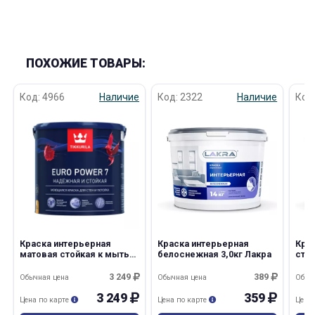
ПОХОЖИЕ ТОВАРЫ:
Код: 4966
Наличие
Код: 2322
Наличие
Код
Краска интерьерная
Краска интерьерная
Кра
матовая стойкая к мытью
белоснежная 3,0кг Лакра
стен
Euro Power 7 2,7л А
бел
Tikkurila
3 249
389
Обычная цена
Обычная цена
Обыч
3 249
359
Цена по карте
Цена по карте
Цена