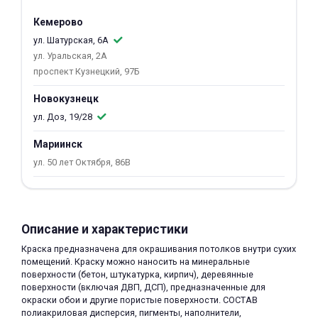
об оплате Плайтом
Кемерово
ул. Шатурская, 6А
ул. Уральская, 2А
проспект Кузнецкий, 97Б
Остались вопросы?
25
Новокузнецк
8 800 302-02-51
ул. Доз, 19/28
plait.ru
раз в 2
недели
Мариинск
ул. 50 лет Октября, 86В
Описание и характеристики
Краска предназначена для окрашивания потолков внутри сухих
помещений. Краску можно наносить на минеральные
поверхности (бетон, штукатурка, кирпич), деревянные
поверхности (включая ДВП, ДСП), предназначенные для
окраски обои и другие пористые поверхности. СОСТАВ
полиакриловая дисперсия, пигменты, наполнители,