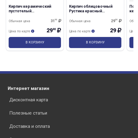
Кирпич керамический
Кирпич облицовочный
Под
пустотелый
Рустика красный
кер
210х120х140мм М-125 КМ-
250*120*65 М-125/270шт
дер
Р/168шт
31
90
29
90
Обычная цена
Обычная цена
Обыч
29
29
90
Цена по карте
Цена по карте
Цена
В КОРЗИНУ
В КОРЗИНУ
Интернет магазин
Дисконтная карта
Полезные статьи
Доставка и оплата