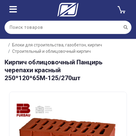
Для клиентов всех банков
Блоки для строительства, газобетон, кирпич
Разбейте
Строительный и облицовочный кирпич
оплату
на части
Кирпич облицовочный Панцирь
без переплат
черепахи красный
250*120*65М-125/270шт
График платежей
Сегодня
25
%