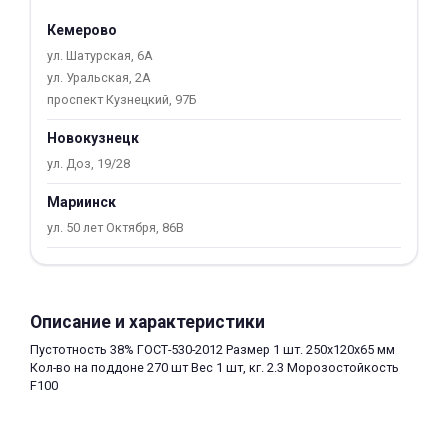
об оплате Плайтом
Кемерово
ул. Шатурская, 6А
ул. Уральская, 2А
проспект Кузнецкий, 97Б
Остались вопросы?
25
Новокузнецк
8 800 302-02-51
ул. Доз, 19/28
plait.ru
раз в 2
недели
Мариинск
ул. 50 лет Октября, 86В
Описание и характеристики
Пустотность 38% ГОСТ-530-2012 Размер 1 шт. 250x120x65 мм
Кол-во на поддоне 270 шт Вес 1 шт, кг. 2.3 Морозостойкость
F100