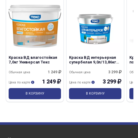
Краска ВД влагостойкая
Краска ВД интерьерная
Кра
7,0кг Универсал Текс
супербелая 9,0л/13,86кг
пот
Профи А Текс
14,0
1 249
3 299
Обычная цена
Обычная цена
Обыч
1 249
3 299
Цена по карте
Цена по карте
Цена
В КОРЗИНУ
В КОРЗИНУ