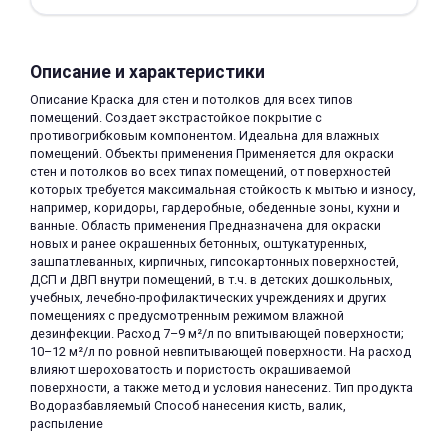
Описание и характеристики
Описание Краска для стен и потолков для всех типов
помещений. Создает экстрастойкое покрытие с
противогрибковым компонентом. Идеальна для влажных
раз в 2 недели
помещений. Объекты применения Применяется для окраски
стен и потолков во всех типах помещений, от поверхностей
которых требуется максимальная стойкость к мытью и износу,
например, коридоры, гардеробные, обеденные зоны, кухни и
ванные. Область применения Предназначена для окраски
новых и ранее окрашенных бетонных, оштукатуренных,
зашпатлеванных, кирпичных, гипсокартонных поверхностей,
ДСП и ДВП внутри помещений, в т.ч. в детских дошкольных,
учебных, лечебно-профилактических учреждениях и других
помещениях с предусмотренным режимом влажной
дезинфекции. Расход 7–9 м²/л по впитывающей поверхности;
10–12 м²/л по ровной невпитывающей поверхности. На расход
влияют шероховатость и пористость окрашиваемой
поверхности, а также метод и условия нанесениz. Тип продукта
Водоразбавляемый Способ нанесения кисть, валик,
распыление