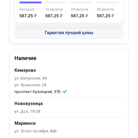
об оплате Плайтом
Сегодня
16 августа
23 августа
30 августа
587,25
₽
587,25
₽
587,25
₽
587,25
₽
Гарантия лучшей цены
Остались вопросы?
25
8 800 302-02-51
plait.ru
раз в 2
Наличие
недели
Кемерово
ул. Шатурская, 6А
ул. Уральская, 2А
проспект Кузнецкий, 97Б
Новокузнецк
ул. Доз, 19/28
Мариинск
ул. 50 лет Октября, 86В