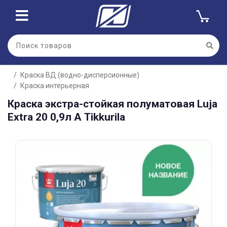
Для клиентов всех банков
Краска ВД (водно-дисперсионные)
Разбейте
Краска интерьерная
оплату
на части
Краска экстра-стойкая полуматовая Luja
без переплат
Extra 20 0,9л А Tikkurila
График платежей
Сегодня
25
%