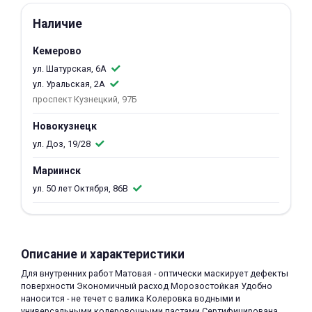
об оплате Плайтом
Наличие
Кемерово
ул. Шатурская, 6А
ул. Уральская, 2А
Остались вопросы?
25
проспект Кузнецкий, 97Б
8 800 302-02-51
plait.ru
раз в 2
Новокузнецк
недели
ул. Доз, 19/28
Мариинск
ул. 50 лет Октября, 86В
Описание и характеристики
Для внутренних работ Матовая - оптически маскирует дефекты
поверхности Экономичный расход Морозостойкая Удобно
наносится - не течет с валика Колеровка водными и
универсальными колеровочными пастами Сертифицирована