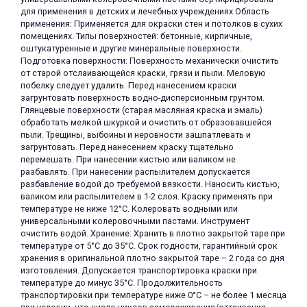
для применения в детских и лечебных учреждениях Область
применения: Применяется для окраски стен и потолков в сухих
помещениях. Типы поверхностей: бетонные, кирпичные,
оштукатуренные и другие минеральные поверхности.
Подготовка поверхности: Поверхность механически очистить
от старой отслаивающейся краски, грязи и пыли. Меловую
побелку следует удалить. Перед нанесением краски
загрунтовать поверхность водно-дисперсионным грунтом.
раз в 2 недели
Глянцевые поверхности (старая масляная краска и эмаль)
обработать мелкой шкуркой и очистить от образовавшейся
пыли. Трещины, выбоины и неровности зашпатлевать и
загрунтовать. Перед нанесением краску тщательно
перемешать. При нанесении кистью или валиком не
разбавлять. При нанесении распылителем допускается
разбавление водой до требуемой вязкости. Наносить кистью,
валиком или распылителем в 1-2 слоя. Краску применять при
температуре не ниже 12°С. Колеровать водными или
универсальными колеровочными пастами. Инструмент
очистить водой. Хранение: Хранить в плотно закрытой таре при
температуре от 5°С до 35°С. Срок годности, гарантийный срок
хранения в оригинальной плотно закрытой таре – 2 года со дня
изготовления. Допускается транспортировка краски при
температуре до минус 35°С. Продолжительность
транспортировки при температуре ниже 0°С – не более 1 месяца