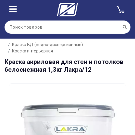
Для клиентов всех банков
Краска ВД (водно-дисперсионные)
Разбейте
Краска интерьерная
оплату
на части
Краска акриловая для стен и потолков
без переплат
белоснежная 1,3кг Лакра/12
График платежей
Сегодня
25
%