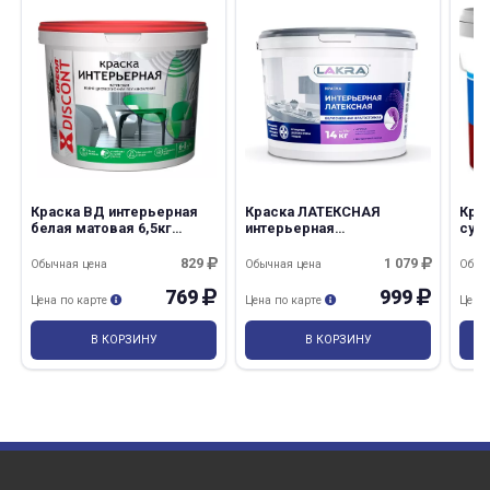
Краска ВД интерьерная
Краска ЛАТЕКСНАЯ
Кра
белая матовая 6,5кг
интерьерная
супе
Дисконт Ореол/2
влагостойкая
Про
белоснежная 6,5кг Лакра
829
1 079
Обычная цена
Обычная цена
Обыч
769
999
Цена по карте
Цена по карте
Цена
В КОРЗИНУ
В КОРЗИНУ