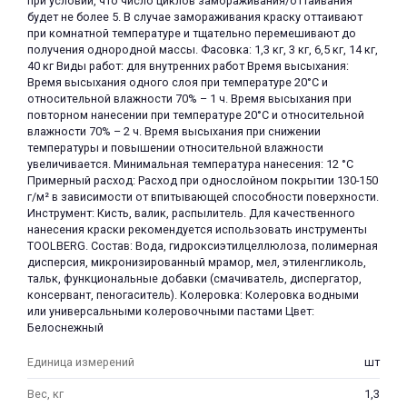
при условии, что число циклов замораживания/оттаивания
будет не более 5. В случае замораживания краску оттаивают
при комнатной температуре и тщательно перемешивают до
получения однородной массы. Фасовка: 1,3 кг, 3 кг, 6,5 кг, 14 кг,
40 кг Виды работ: для внутренних работ Время высыхания:
Время высыхания одного слоя при температуре 20°С и
относительной влажности 70% – 1 ч. Время высыхания при
повторном нанесении при температуре 20°С и относительной
влажности 70% – 2 ч. Время высыхания при снижении
температуры и повышении относительной влажности
увеличивается. Минимальная температура нанесения: 12 °C
Примерный расход: Расход при однослойном покрытии 130-150
г/м² в зависимости от впитывающей способности поверхности.
Инструмент: Кисть, валик, распылитель. Для качественного
нанесения краски рекомендуется использовать инструменты
TOOLBERG. Состав: Вода, гидроксиэтилцеллюлоза, полимерная
дисперсия, микронизированный мрамор, мел, этиленгликоль,
тальк, функциональные добавки (смачиватель, диспергатор,
консервант, пеногаситель). Колеровка: Колеровка водными
или универсальными колеровочными пастами Цвет:
Белоснежный
Единица измерений
шт
Вес, кг
1,3