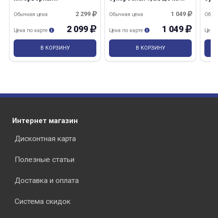
влагостойкая
Профи А Текс
Whit
белоснежная 14,0кг
2 299
1 049
Обычная цена
Обычная цена
Обыч
Лакра/44
2 099
1 049
Цена по карте
Цена по карте
Цена
В КОРЗИНУ
В КОРЗИНУ
Интернет магазин
Дисконтная карта
Полезные статьи
Доставка и оплата
Система скидок