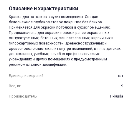
Описание и характеристики
Краска для потолков в сухих помещениях. Создает
белоснежное глубокоматовое покрытие без бликов.
Применяется для окраски потолков в сухих помещениях.
Предназначена для окраски новых и ранее окрашенных
оштукатуренных, бетонных, зашпатлеванных, кирпичных и
гипсокартонных поверхностей, древесностружечных и
раз в 2 недели
древесноволокнистых плит внутри помещений, в т.ч. в детских
дошкольных, учебных, лечебно-профилактических
учреждениях и других помещениях с предусмотренным
режимом влажной дезинфекции.
Единица измерений
шт
Вес, кг
9
Производитель
Tikkurila