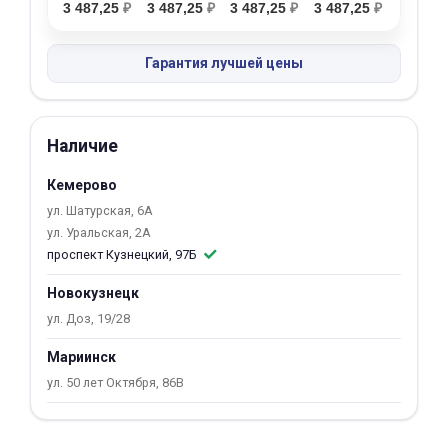
3 487,25
₽
3 487,25
₽
3 487,25
₽
3 487,25
₽
об оплате Плайтом
Гарантия лучшей цены
Остались вопросы?
25
Наличие
8 800 302-02-51
plait.ru
раз в 2
Кемерово
недели
ул. Шатурская, 6А
ул. Уральская, 2А
проспект Кузнецкий, 97Б
Новокузнецк
ул. Доз, 19/28
Мариинск
ул. 50 лет Октября, 86В