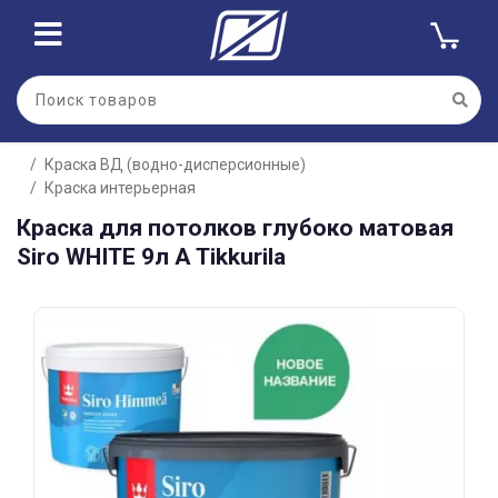
Для клиентов всех банков
Краска ВД (водно-дисперсионные)
Разбейте
Краска интерьерная
оплату
на части
Краска для потолков глубоко матовая
без переплат
Siro WHITE 9л A Tikkurila
График платежей
Сегодня
25
%