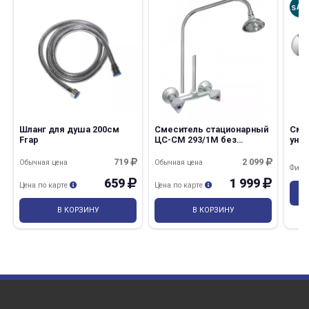
SAL
Шланг для душа 200см
Смеситель стационарный
Сме
Frap
ЦС-СМ 293/1М без
уни
подводки
без
719
2 099
Обычная цена
Обычная цена
Фина
659
1 999
Цена по карте
Цена по карте
В КОРЗИНУ
В КОРЗИНУ