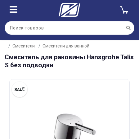
Для клиентов всех банков
Смесители
Смесители для ванной
Разбейте
Смеситель для раковины Hansgrohe Talis
оплату
на части
S без подводки
без переплат
SALE
График платежей
Сегодня
25
%