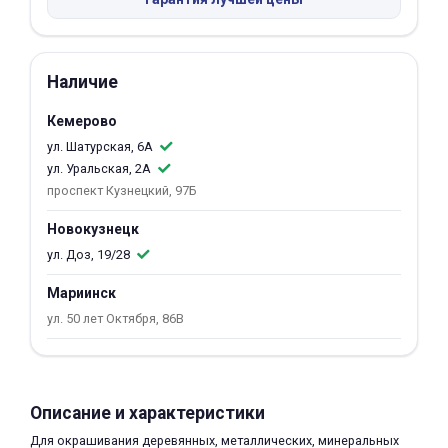
об оплате Плайтом
Наличие
Кемерово
Остались вопросы?
25
8 800 302-02-51
ул. Шатурская, 6А
ул. Уральская, 2А
plait.ru
раз в 2
проспект Кузнецкий, 97Б
недели
Новокузнецк
ул. Доз, 19/28
Мариинск
ул. 50 лет Октября, 86В
Описание и характеристики
Для окрашивания деревянных, металлических, минеральных