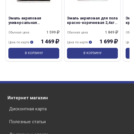
Эмаль акриловая
Эмаль акриловая для пола
Эма
универсальная
красно-коричневая 2,4кг
крас
полуглянцевая белая 2,4кг
Лакра
Лак
Лакра
1 599
1 849
Обычная цена
Обычная цена
Обыч
1 469
1 699
Цена по карте
Цена по карте
Цена
В КОРЗИНУ
В КОРЗИНУ
Интернет магазин
Дисконтная карта
Полезные статьи