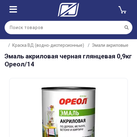
Для клиентов всех банков
Краска ВД (водно-дисперсионные)
Эмали акриловые
Разбейте
Эмаль акриловая черная глянцевая 0,9кг
оплату
на части
Ореол/14
без переплат
График платежей
Сегодня
25
%