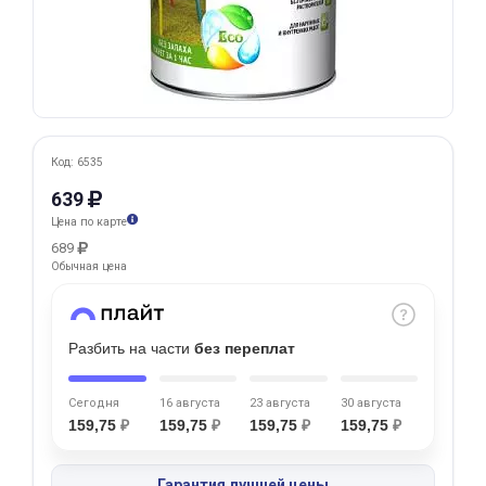
Добавляйте товары
в корзину
Оплачивайте сегодня только
25
% картой любого банка
Код: 6535
639
Цена по карте
Получайте товар
689
выбранный способом
Обычная цена
Оставшиеся
75
% будут
Разбить на части
без переплат
списываться
с вашей карты
по
25
%
каждые 2 недели
Сегодня
16 августа
23 августа
30 августа
159,75
₽
159,75
₽
159,75
₽
159,75
₽
Подробнее
Гарантия лучшей цены