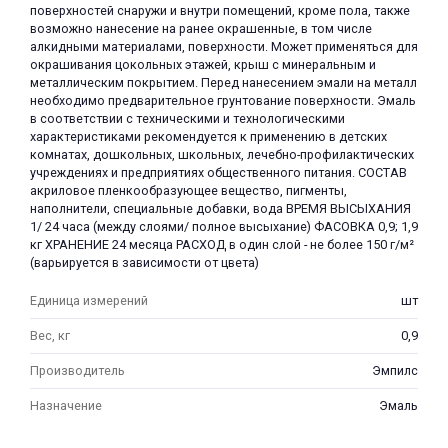
поверхностей снаружи и внутри помещений, кроме пола, также
возможно нанесение на ранее окрашенные, в том числе
алкидными материалами, поверхности. Может применяться для
окрашивания цокольных этажей, крыш с минеральным и
металлическим покрытием. Перед нанесением эмали на металл
необходимо предварительное грунтование поверхности. Эмаль
в соответствии с техническими и технологическими
характеристиками рекомендуется к применению в детских
раз в 2 недели
комнатах, дошкольных, школьных, лечебно-профилактических
учреждениях и предприятиях общественного питания. СОСТАВ
aкриловое пленкообразующее вещество, пигменты,
наполнители, специальные добавки, вода ВРЕМЯ ВЫСЫХАНИЯ
1/ 24 часа (между слоями/ полное высыхание) ФАСОВКА 0,9; 1,9
кг ХРАНЕНИЕ 24 месяца РАСХОД в один слой - не более 150 г/м²
(варьируется в зависимости от цвета)
Единица измерений
шт
Вес, кг
0,9
Производитель
Эмпилс
Назначение
Эмаль