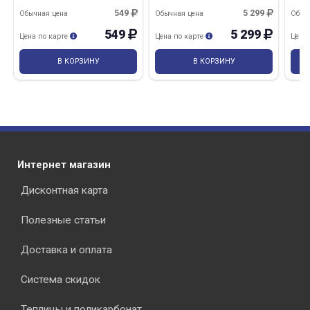
бесц
Эмп
549
5 299
Обычная цена
Обычная цена
Обыч
549
5 299
Цена по карте
Цена по карте
Цена
В КОРЗИНУ
В КОРЗИНУ
Интернет магазин
Дисконтная карта
Полезные статьи
Доставка и оплата
Система скидок
Теплицы и поликарбонат