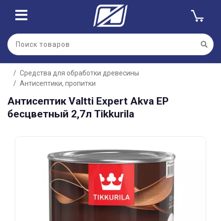
Для клиентов всех банков
Средства для обработки древесины
Разбейте
Антисептики, пропитки
оплату
на части
Антисептик Valtti Expert Akva EP
без переплат
бесцветный 2,7л Tikkurila
График платежей
Сегодня
25
%