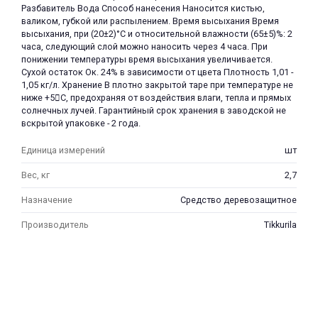
Разбавитель Вода Способ нанесения Наносится кистью,
валиком, губкой или распылением. Время высыхания Время
высыхания, при (20±2)°C и относительной влажности (65±5)%: 2
часа, следующий слой можно наносить через 4 часа. При
понижении температуры время высыхания увеличивается.
Сухой остаток Ок. 24% в зависимости от цвета Плотность 1,01 -
1,05 кг/л. Хранение В плотно закрытой таре при температуре не
ниже +5С, предохраняя от воздействия влаги, тепла и прямых
солнечных лучей. Гарантийный срок хранения в заводской не
вскрытой упаковке - 2 года.
Единица измерений
шт
Вес, кг
2,7
Назначение
Средство деревозащитное
Производитель
Tikkurila