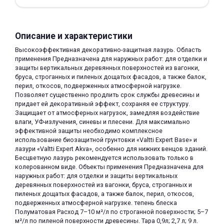
Описание и характеристики
Высокоэффективная декоративно-защитная лазурь. Область
применения Предназначена для наружных работ: для отделки и
защиты вертикальных деревянных поверхностей из вагонки,
раз в 2 недели
бруса, строганных и пиленых дощатых фасадов, а также балок,
перил, откосов, подверженных атмосферной нагрузке.
Позволяет существенно продлить срок службы древесины и
придает ей декоративный эффект, сохраняя ее структуру.
Защищает от атмосферных нагрузок, замедляя воздействие
влаги, УФ-излучения, синевы и плесени. Для максимально
эффективной защиты необходимо комплексное
использование биозащитной грунтовки «Valtti Expert Base» и
лазури «Valtti Expert Akva», особенно для нижних венцов зданий.
Бесцветную лазурь рекомендуется использовать только в
колерованном виде. Объекты применения Предназначена для
наружных работ: для отделки и защиты вертикальных
деревянных поверхностей из вагонки, бруса, строганных и
пиленых дощатых фасадов, а также балок, перил, откосов,
подверженных атмосферной нагрузке. тепень блеска
Полуматовая Расход 7–10 м²/л по строганной поверхности; 5–7
м²/л по пиленой поверхности древесины. Тара 0,9л; 2,7 л; 9 л.