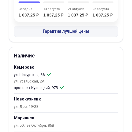
об оплате Плайтом
Сегодня
14 августа
21 августа
28 августа
1 037,25
₽
1 037,25
₽
1 037,25
₽
1 037,25
₽
Гарантия лучшей цены
Остались вопросы?
25
8 800 302-02-51
plait.ru
раз в 2
Наличие
недели
Кемерово
ул. Шатурская, 6А
ул. Уральская, 2А
проспект Кузнецкий, 97Б
Новокузнецк
ул. Доз, 19/28
Мариинск
ул. 50 лет Октября, 86В