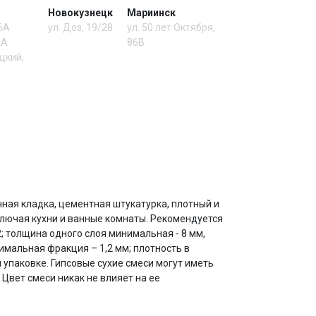
Новокузнецк
Мариинск
 6А
ул. Доз, 19/28
ул. 50 лет Октября,
2А
86В
цкий,
ная кладка, цементная штукатурка, плотный и
ключая кухни и ванные комнаты. Рекомендуется
2; толщина одного слоя минимальная - 8 мм,
симальная фракция – 1,2 мм; плотность в
 упаковке. Гипсовые сухие смеси могут иметь
 Цвет смеси никак не влияет на ее