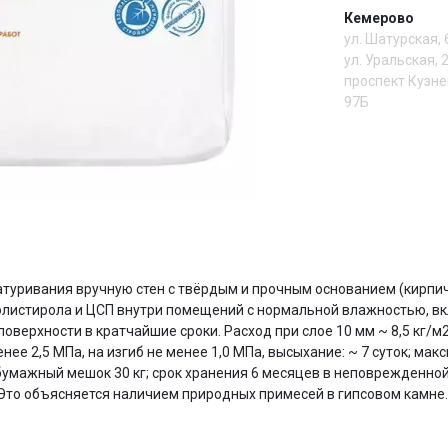
Кемерово
ул. Шатурская,
Сегодня
ул. Уральская, 
25
%
проспект Кузне
97Б
Добавляйте товары
в корзину
И
Оплачивайте сегодня только
25
% картой любого банка
туривания вручную стен с твёрдым и прочным основанием (кирпич
полистирола и ЦСП внутри помещений с нормальной влажностью, в
оверхности в кратчайшие сроки. Расход при слое 10 мм ~ 8,5 кг/м
нее 2,5 МПа, на изгиб не менее 1,0 МПа, высыхание: ~ 7 суток; мак
Получайте товар
выбранный способом
бумажный мешок 30 кг; срок хранения 6 месяцев в неповрежденной
. Это объясняется наличием природных примесей в гипсовом камне.
Оставшиеся
75
% будут
списываться