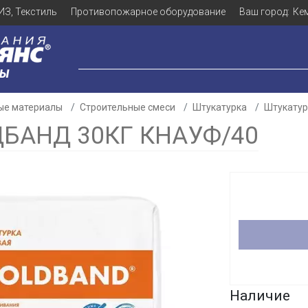
ИЗ, Текстиль
Противопожарное оборудование
Ваш город:
Ке
ЛЫ
ые материалы
Строительные смеси
Штукатурка
Штукатур
БАНД 30КГ КНАУФ/40
Для клиентов всех банков
Разбейте
оплату
а части
без переплат
График платежей
Наличие