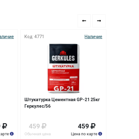
аличие
Код: 4771
Наличие
Код: 6341
HOT
Штукатурка Цементная GP-21 25кг
Штукатурка
Геркулес/56
Гипсополим
9
459
459
719
карте
Обычная цена
Цена по карте
Обычная цена