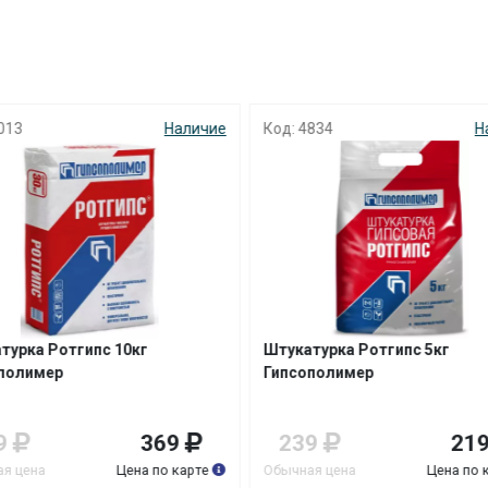
с вашей карты
по
25
%
каждые 2 недели
013
Наличие
Код: 4834
Н
Подробнее
об оплате Плайтом
25
раз в 2
Остались вопросы?
недели
8 800 302-02-51
турка Ротгипс 10кг
Штукатурка Ротгипс 5кг
plait.ru
полимер
Гипсополимер
9
369
239
21
я цена
Цена по карте
Обычная цена
Цена по 