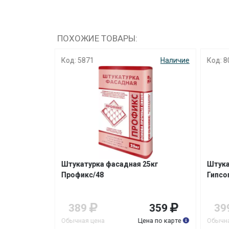
ПОХОЖИЕ ТОВАРЫ:
Наличие
Код: 5871
Наличие
Код: 8
г
Штукатурка фасадная 25кг
Штука
 в пэт
Профикс/48
Гипсо
149
389
359
39
на по карте
Обычная цена
Цена по карте
Обычна