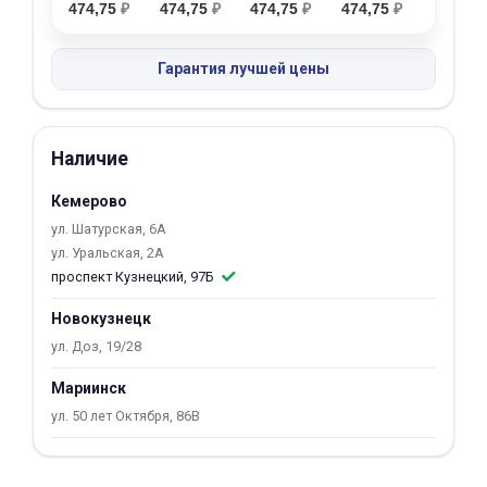
474,75
₽
474,75
₽
474,75
₽
474,75
₽
об оплате Плайтом
Гарантия лучшей цены
Остались вопросы?
25
Наличие
8 800 302-02-51
plait.ru
раз в 2
Кемерово
недели
ул. Шатурская, 6А
ул. Уральская, 2А
проспект Кузнецкий, 97Б
Новокузнецк
ул. Доз, 19/28
Мариинск
ул. 50 лет Октября, 86В