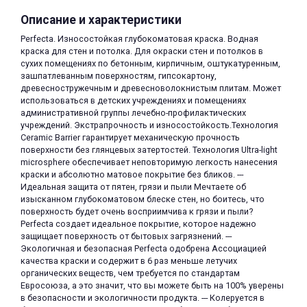
Описание и характеристики
Perfecta. Износостойкая глубокоматовая краска. Водная
краска для стен и потолка. Для окраски стен и потолков в
сухих помещениях по бетонным, кирпичным, оштукатуренным,
зашпатлеванным поверхностям, гипсокартону,
древесностружечным и древесноволокнистым плитам. Может
использоваться в детских учреждениях и помещениях
раз в 2 недели
административной группы лечебно-профилактических
учреждений. Экстрапрочность и износостойкость.Технология
Ceramic Barrier гарантирует механическую прочность
поверхности без глянцевых затертостей. Технология Ultra-light
microsphere обеспечивает неповторимую легкость нанесения
краски и абсолютно матовое покрытие без бликов. ---
Идеальная защита от пятен, грязи и пыли Мечтаете об
изысканном глубокоматовом блеске стен, но боитесь, что
поверхность будет очень восприимчива к грязи и пыли?
Perfecta создает идеальное покрытие, которое надежно
защищает поверхность от бытовых загрязнений. ---
Экологичная и безопасная Perfecta одобрена Ассоциацией
качества краски и содержит в 6 раз меньше летучих
органических веществ, чем требуется по стандартам
Евросоюза, а это значит, что вы можете быть на 100% уверены
в безопасности и экологичности продукта. --- Колеруется в