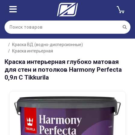
Для клиентов всех банков
Краска ВД (водно-дисперсионные)
Разбейте
Краска интерьерная
оплату
на части
Краска интерьерная глубоко матовая
без переплат
для стен и потолков Harmony Perfecta
0,9л С Tikkurila
График платежей
Сегодня
25
%