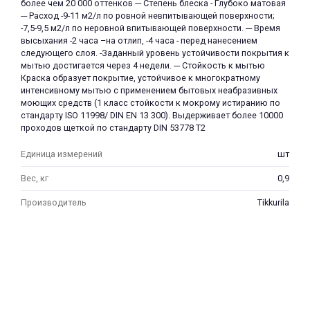
более чем 20 000 оттенков --- Степень блеска - Глубоко матовая
--- Расход -9-11 м2/л по ровной невпитывающей поверхности;
-7,5-9,5 м2/л по неровной впитывающей поверхности. --- Время
высыхания -2 часа –на отлип, -4 часа - перед нанесением
следующего слоя. -Заданный уровень устойчивости покрытия к
мытью достигается через 4 недели. --- Стойкость к мытью
Краска образует покрытие, устойчивое к многократному
интенсивному мытью с применением бытовых неабразивных
моющих средств (1 класс стойкости к мокрому истиранию по
стандарту ISO 11998/ DIN EN 13 300). Выдерживает более 10000
проходов щеткой по стандарту DIN 53778 T2
Единица измерений
шт
Вес, кг
0,9
Производитель
Tikkurila