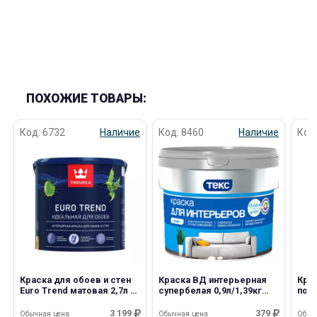
ПОХОЖИЕ ТОВАРЫ:
Код: 6732
Наличие
Код: 8460
Наличие
Код
Краска для обоев и стен
Краска ВД интерьерная
Крас
Euro Trend матовая 2,7л А
супербелая 0,9л/1,39кг
пот
Tikkurila
Профи А Текс
для 
Оре
3 199
379
Обычная цена
Обычная цена
Обыч