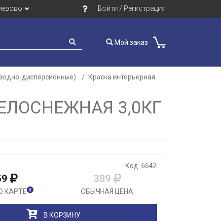
мерово
Войти / Регистрация
Мой заказ
(водно-дисперсионные)
Краска интерьерная
Закрыть
ЕЛОСНЕЖНАЯ 3,0КГ
Код: 6642
59
389
О КАРТЕ
ОБЫЧНАЯ ЦЕНА
В КОРЗИНУ