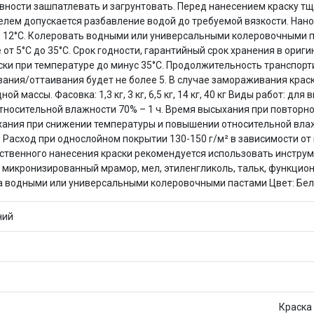
ности зашпатлевать и загрунтовать. Перед нанесением краску т
Оставшиеся
75
% будут
списываться
елем допускается разбавление водой до требуемой вязкости. Нано
с вашей карты
по
25
%
каждые 2 недели
е 12°С. Колеровать водными или универсальными колеровочными п
от 5°С до 35°С. Срок годности, гарантийный срок хранения в ориги
ски при температуре до минус 35°С. Продолжительность транспорти
вания/оттаивания будет не более 5. В случае замораживания крас
массы. Фасовка: 1,3 кг, 3 кг, 6,5 кг, 14 кг, 40 кг Виды работ: дл
Подробнее
об оплате Плайтом
относительной влажности 70% – 1 ч. Время высыхания при повторно
ыхания при снижении температуры и повышении относительной вл
: Расход при однослойном покрытии 130-150 г/м² в зависимости о
чественного нанесения краски рекомендуется использовать инстру
микронизированный мрамор, мел, этиленгликоль, тальк, функцион
25
вка водными или универсальными колеровочными пастами Цвет: Б
раз в 2
Остались вопросы?
недели
ний
8 800 302-02-51
plait.ru
Краска