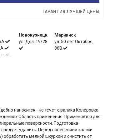
ГАРАНТИЯ ЛУЧШЕЙ ЦЕНЫ
Новокузнецк
Мариинск
 6А
ул. Доз, 19/28
ул. 50 лет Октября,
 2А
86В
цкий,
обно наносится - не течет с валика Колеровка
ждениях Область применения: Применяется для
минеральные поверхности. Подготовка
у следует удалить. Перед нанесением краски
) обработать мелкой шкуркой и очистить от