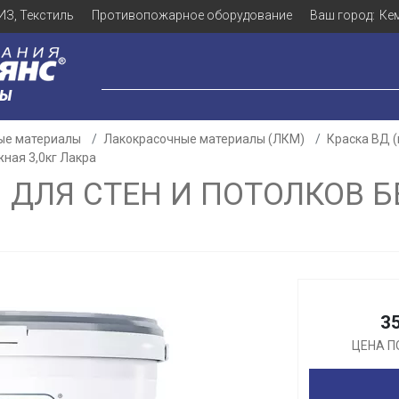
ИЗ, Текстиль
Противопожарное оборудование
Ваш город:
Ке
ЛЫ
ые материалы
Лакокрасочные материалы (ЛКМ)
Краска ВД 
жная 3,0кг Лакра
 ДЛЯ СТЕН И ПОТОЛКОВ Б
Для клиентов всех банков
Разбейте
оплату
3
а части
без переплат
ЦЕНА П