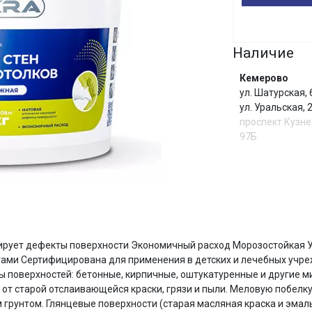
График платежей
Сегодня
Наличие
25
%
Кемерово
ул. Шатурская,
ул. Уральская,
проспект Кузне
97Б
Добавляйте товары
в корзину
Оплачивайте сегодня только
25
% картой любого банка
И
ирует дефекты поверхности Экономичный расход Морозостойкая Уд
ами Сертифицирована для применения в детских и лечебных учре
Получайте товар
выбранный способом
ипы поверхностей: бетонные, кирпичные, оштукатуренные и другие 
 от старой отслаивающейся краски, грязи и пыли. Меловую побелк
грунтом. Глянцевые поверхности (старая масляная краска и эмаль