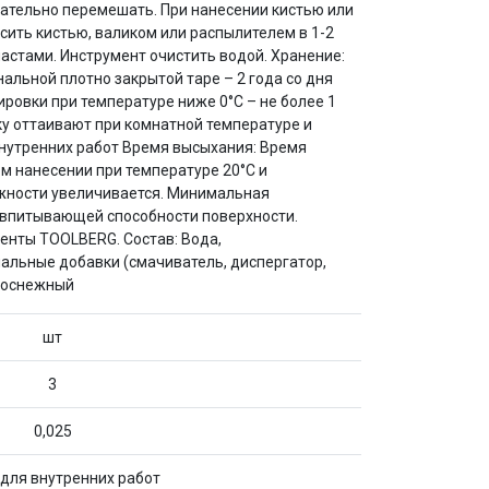
щательно перемешать. При нанесении кистью или
сить кистью, валиком или распылителем в 1-2
астами. Инструмент очистить водой. Хранение:
нальной плотно закрытой таре – 2 года со дня
ровки при температуре ниже 0°С – не более 1
ку оттаивают при комнатной температуре и
я внутренних работ Время высыхания: Время
м нанесении при температуре 20°С и
ажности увеличивается. Минимальная
т впитывающей способности поверхности.
менты TOOLBERG. Состав: Вода,
альные добавки (смачиватель, диспергатор,
елоснежный
шт
3
0,025
 для внутренних работ