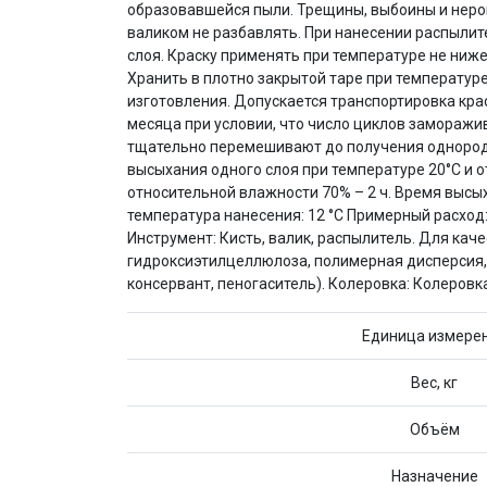
образовавшейся пыли. Трещины, выбоины и неров
валиком не разбавлять. При нанесении распылит
слоя. Краску применять при температуре не ниж
Хранить в плотно закрытой таре при температуре 
изготовления. Допускается транспортировка кра
месяца при условии, что число циклов заморажи
тщательно перемешивают до получения однородной 
высыхания одного слоя при температуре 20°С и 
относительной влажности 70% – 2 ч. Время выс
температура нанесения: 12 °C Примерный расход
Инструмент: Кисть, валик, распылитель. Для ка
гидроксиэтилцеллюлоза, полимерная дисперсия, 
консервант, пеногаситель). Колеровка: Колеро
Единица измере
Вес, кг
Объём
Назначение