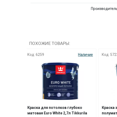
Производител
ПОХОЖИЕ ТОВАРЫ:
Наличие
Код: 5723
Наличие
Код: 8
лубоко
Краска экстра-стойкая
Краск
 Tikkurila
полуматовая Luja Extra 20 2,7л А
1,8л/2