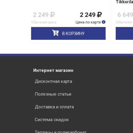
Tikkurila
2 249
6 649
6 649
74
на по карте
Обычная цена
Цена по карте
Обычна
НУ
В КОРЗИНУ
Интернет магазин
Дисконтная карта
Полезные статьи
Доставка и оплата
Система скидок
Теплицы и поликарбонат