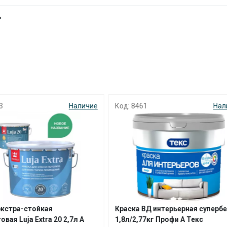
ь
раз в 2 недели
461
Наличие
Код: 2600
Н
а ВД интерьерная супербелая
Краска фасадная F20 9,0л баз
,77кг Профи А Текс
Parade