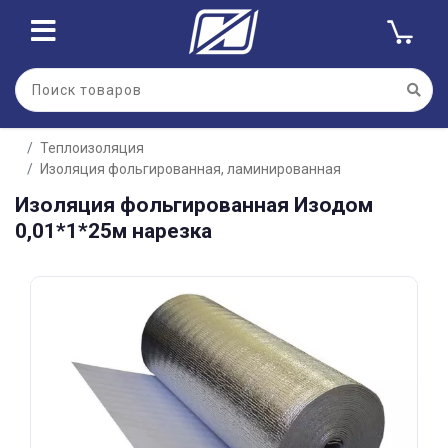
Для клиентов всех банков
Теплоизоляция
Разбейте
Изоляция фольгированная, ламинированная
оплату
на части
Изоляция фольгированная Изодом
без переплат
0,01*1*25м нарезка
График платежей
Сегодня
25
%