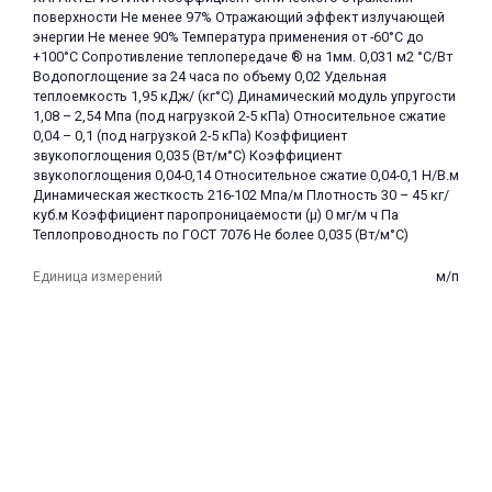
поверхности Не менее 97% Отражающий эффект излучающей
энергии Не менее 90% Температура применения от -60°С до
+100°С Сопротивление теплопередаче ® на 1мм. 0,031 м2 °С/Вт
Водопоглощение за 24 часа по объему 0,02 Удельная
теплоемкость 1,95 кДж/ (кг°С) Динамический модуль упругости
1,08 – 2,54 Мпа (под нагрузкой 2-5 кПа) Относительное сжатие
0,04 – 0,1 (под нагрузкой 2-5 кПа) Коэффициент
звукопоглощения 0,035 (Bт/м°С) Коэффициент
звукопоглощения 0,04-0,14 Относительное сжатие 0,04-0,1 Н/В.м
Динамическая жесткость 216-102 Мпа/м Плотность 30 – 45 кг/
куб.м Коэффициент паропроницаемости (µ) 0 мг/м ч Па
Теплопроводность по ГОСТ 7076 Не более 0,035 (Bт/м°С)
Единица измерений
м/п