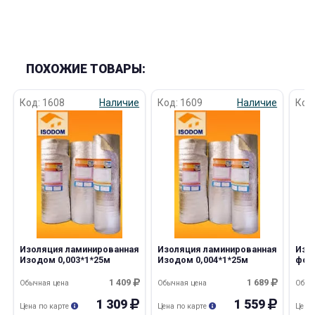
ПОХОЖИЕ ТОВАРЫ:
Код: 1608
Наличие
Код: 1609
Наличие
Код
Изоляция ламинированная
Изоляция ламинированная
Изо
Изодом 0,003*1*25м
Изодом 0,004*1*25м
фол
0,00
1 409
1 689
Обычная цена
Обычная цена
Обыч
1 309
1 559
Цена по карте
Цена по карте
Цена