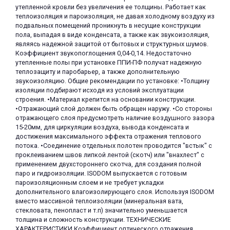
утепленной кровли без увеличения ее толщины. Работает как
теплоизоляция и пароизоляция, не давая холодному воздуху из
подвальных помещений проникнуть в несущие конструкции
пола, выпадая в виде конденсата, а также как звукоизоляция,
являясь надежной защитой от бытовых и структурных шумов.
Коэффициент звукопоглощения 0,04-0,14. Недостаточно
утепленные полы при установке ППИ-ПФ получат надежную
теплозащиту и паробарьер, а также дополнительную
раз в 2 недели
звукоизоляцию. Общие рекомендации по установке: •Толщину
изоляции подбирают исходя из условий эксплуатации
строения. •Материал крепится на основании конструкции.
•Отражающий слой должен быть обращен наружу. •Со стороны
отражающего слоя предусмотреть наличие воздушного зазора
15-20мм, для циркуляции воздуха, вывода конденсата и
достижения максимального эффекта отражения теплового
потока. •Соединение отдельных полотен проводится "встык" с
проклеиванием швов липкой лентой (скотч) или "внахлест" с
применением двухстороннего скотча, для создания полной
паро и гидроизоляции. ISODOM выпускается с готовым
пароизоляционным слоем и не требует укладки
дополнительного влагоизолирующего слоя. Используя ISODOM
вместо массивной теплоизоляции (минеральная вата,
стекловата, пенопласт и т.п) значительно уменьшается
толщина и сложность конструкции. ТЕХНИЧЕСКИЕ
ХАРАКТЕРИСТИКИ Коэффициент оптического отражения