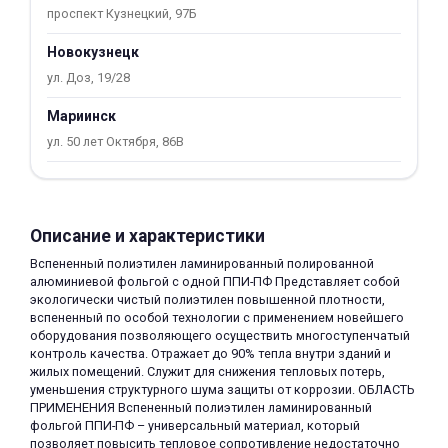
проспект Кузнецкий, 97Б
об оплате Плайтом
Новокузнецк
ул. Доз, 19/28
Мариинск
Остались вопросы?
25
ул. 50 лет Октября, 86В
8 800 302-02-51
plait.ru
раз в 2
недели
Описание и характеристики
Вспененный полиэтилен ламинированный полированной
алюминиевой фольгой с одной ППИ-ПФ Представляет собой
экологически чистый полиэтилен повышенной плотности,
вспененный по особой технологии с применением новейшего
оборудования позволяющего осуществить многоступенчатый
контроль качества. Отражает до 90% тепла внутри зданий и
жилых помещений. Служит для снижения тепловых потерь,
уменьшения структурного шума защиты от коррозии. ОБЛАСТЬ
ПРИМЕНЕНИЯ Вспененный полиэтилен ламинированный
фольгой ППИ-ПФ – универсальный материал, который
позволяет повысить тепловое сопротивление недостаточно