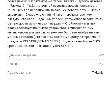
более чем 20 000 оттенков --- Степень блеска - Глубоко матовая
--- Расход -9-11 м2/л по ровной невпитывающей поверхности;
-7,5-9,5 м2/л по неровной впитывающей поверхности. --- Время
высыхания -2 часа –на отлип, -4 часа - перед нанесением
следующего слоя. -Заданный уровень устойчивости покрытия к
мытью достигается через 4 недели. --- Стойкость к мытью
Краска образует покрытие, устойчивое к многократному
интенсивному мытью с применением бытовых неабразивных
моющих средств (1 класс стойкости к мокрому истиранию по
стандарту ISO 11998/ DIN EN 13 300). Выдерживает более 10000
проходов щеткой по стандарту DIN 53778 T2
Единица измерений
шт
Вес, кг
2,7
Производитель
Tikkurila