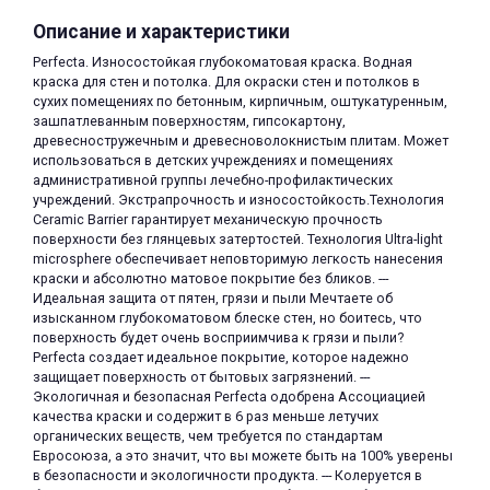
Описание и характеристики
Perfecta. Износостойкая глубокоматовая краска. Водная
краска для стен и потолка. Для окраски стен и потолков в
сухих помещениях по бетонным, кирпичным, оштукатуренным,
зашпатлеванным поверхностям, гипсокартону,
древесностружечным и древесноволокнистым плитам. Может
использоваться в детских учреждениях и помещениях
раз в 2 недели
административной группы лечебно-профилактических
учреждений. Экстрапрочность и износостойкость.Технология
Ceramic Barrier гарантирует механическую прочность
поверхности без глянцевых затертостей. Технология Ultra-light
microsphere обеспечивает неповторимую легкость нанесения
краски и абсолютно матовое покрытие без бликов. ---
Идеальная защита от пятен, грязи и пыли Мечтаете об
изысканном глубокоматовом блеске стен, но боитесь, что
поверхность будет очень восприимчива к грязи и пыли?
Perfecta создает идеальное покрытие, которое надежно
защищает поверхность от бытовых загрязнений. ---
Экологичная и безопасная Perfecta одобрена Ассоциацией
качества краски и содержит в 6 раз меньше летучих
органических веществ, чем требуется по стандартам
Евросоюза, а это значит, что вы можете быть на 100% уверены
в безопасности и экологичности продукта. --- Колеруется в