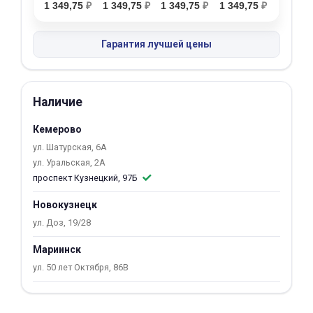
1 349,75
₽
1 349,75
₽
1 349,75
₽
1 349,75
₽
об оплате Плайтом
Гарантия лучшей цены
Остались вопросы?
25
Наличие
8 800 302-02-51
plait.ru
раз в 2
Кемерово
недели
ул. Шатурская, 6А
ул. Уральская, 2А
проспект Кузнецкий, 97Б
Новокузнецк
ул. Доз, 19/28
Мариинск
ул. 50 лет Октября, 86В