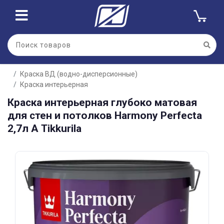
Для клиентов всех банков
Краска ВД (водно-дисперсионные)
Разбейте
Краска интерьерная
оплату
на части
Краска интерьерная глубоко матовая
без переплат
для стен и потолков Harmony Perfecta
2,7л А Tikkurila
График платежей
Сегодня
25
%