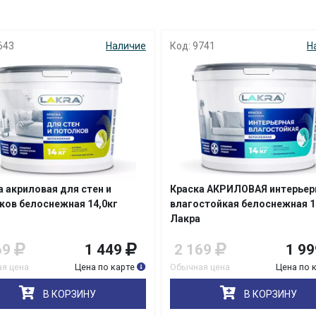
643
Наличие
Код: 9741
Н
а акриловая для стен и
Краска АКРИЛОВАЯ интерьер
ков белоснежная 14,0кг
влагостойкая белоснежная 1
Лакра
69
1 449
2 169
1 99
я цена
Цена по карте
Обычная цена
Цена по 
В КОРЗИНУ
В КОРЗИНУ