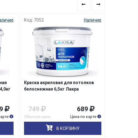
аличие
Код: 7052
Наличие
Код: 4966
ная
Краска акриловая для потолков
Краска инт
4,0кг
белоснежная 6,5кг Лакра
стойкая к м
А Tikkurila
9
749
689
3 249
карте
Обычная цена
Цена по карте
Обычная цена
В КОРЗИНУ