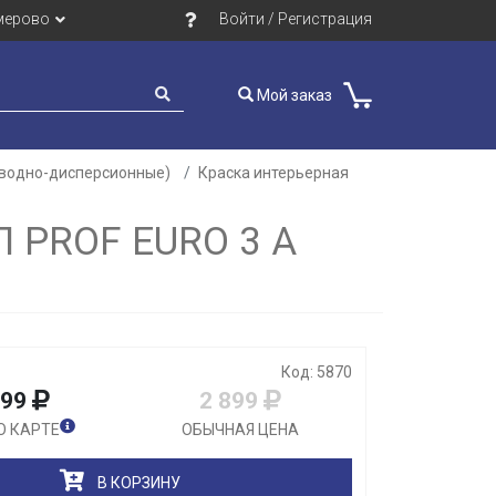
мерово
Войти / Регистрация
Мой заказ
(водно-дисперсионные)
Краска интерьерная
 PROF EURO 3 A
Закрыть
Код: 5870
899
2 899
О КАРТЕ
ОБЫЧНАЯ ЦЕНА
В КОРЗИНУ