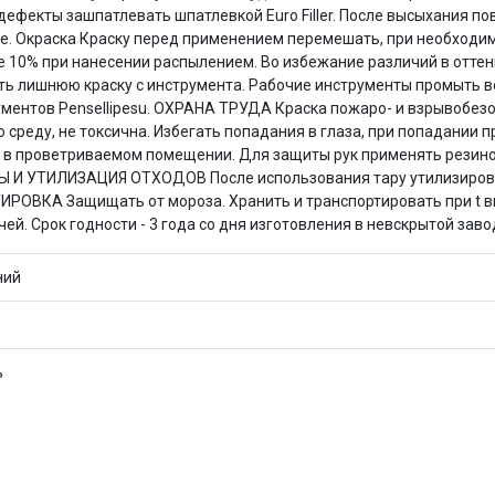
 дефекты зашпатлевать шпатлевкой Euro Filler. После высыхания п
ase. Окраска Краску перед применением перемешать, при необходи
е 10% при нанесении распылением. Во избежание различий в оттен
ать лишнюю краску с инструмента. Рабочие инструменты промыть в
ентов Pensellipesu. ОХРАНА ТРУДА Краска пожаро- и взрывобезоп
среду, не токсична. Избегать попадания в глаза, при попадании 
ы в проветриваемом помещении. Для защиты рук применять резино
раз в 2 недели
 УТИЛИЗАЦИЯ ОТХОДОВ После использования тару утилизировать
РОВКА Защищать от мороза. Хранить и транспортировать при t вы
ей. Срок годности - 3 года со дня изготовления в невскрытой зав
ний
ь