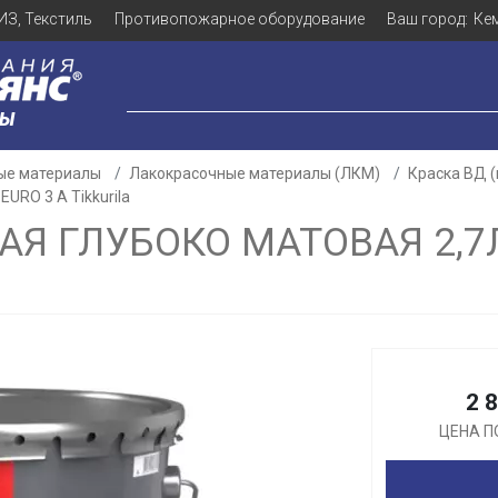
ИЗ, Текстиль
Противопожарное оборудование
Ваш город:
Ке
ЛЫ
ые материалы
Лакокрасочные материалы (ЛКМ)
Краска ВД 
URO 3 A Tikkurila
Я ГЛУБОКО МАТОВАЯ 2,7Л
Для клиентов всех банков
Разбейте
оплату
2 
а части
без переплат
ЦЕНА П