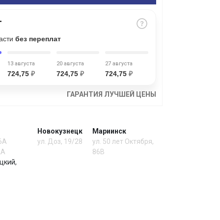
части
без переплат
13 августа
20 августа
27 августа
724,75
₽
724,75
₽
724,75
₽
ГАРАНТИЯ ЛУЧШЕЙ ЦЕНЫ
Новокузнецк
Мариинск
 6А
ул. Доз, 19/28
ул. 50 лет Октября,
2А
86В
цкий,