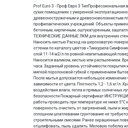
Prof Euro 3 - Проф Евро 3 ТипПрофессиональная 
сухих помещениях с умеренной эксплуатационно
древесностружечным и древесноволокнистым пл
профилактических учреждений. Объекты примене
бетонным, кирпичным, оштукатуренным, зашпатл
ТЕХНИЧЕСКИЕ ДАННЫЕ ЛКМ для внутренних стен
Наносить кистью Расход на шероховатую поверхн
оттенки по каталогу цветов «Тиккурила Симфония
слой 11-14 м2/л по ровной невпитывающей поверх
Наносится валиком, кистью или распылением. Вре
часа. Заданный уровень устойчивости покрытия к
мягкой поролоновой губкой с применением бытовы
После мытья допускается небольшое изменение б
зависимости от цвета. Плотность 1,2 - 1,6 кг/л.
воздействия влаги, тепла и прямых солнечных лу
безопасности Пожарный сертификат ИНСТРУКЦИЯ
работы проводить при температуре не ниже 5°С 
поверхность очистить от загрязнений, пыли и жи
сплошном шпатлевании грунтование не требуетс
строительными смесями. Ранее окрашенные пове
отшлифовать, пыль удалить. Меловую побелку ил