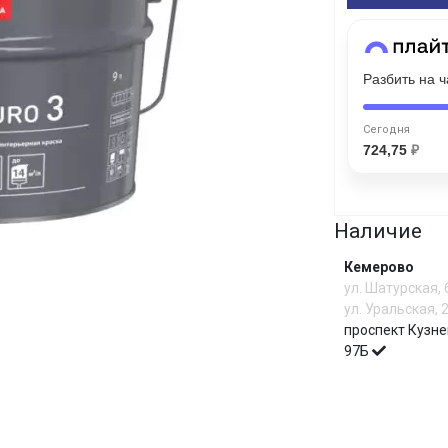
График платежей
Разбить на 
Сегодня
25
%
Сегодня
724,75
₽
Добавляйте товары
в корзину
Наличие
Кемерово
ул. Шатурская,
Оплачивайте сегодня только
ул. Уральская, 
25
% картой любого банка
проспект Кузне
97Б
Получайте товар
выбранный способом
И