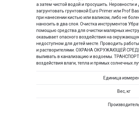
а затем чистой водой и просушить. Неровности и
загрунтовать грунтовкой Euro Primer или Prof B
при нанесении кистью или валиком, либо не боле
наносить в два слоя. Очистка инструментов Убр
помощью средства для очистки малярных инструм
оказывает опасного воздействия на окружающую 
недоступном для детей месте. Проводить работ
и растворителями. ОХРАНА ОКРУЖАЮЩЕЙ СРЕДЫ И
выливать в канализацию и водоемы. ТРАНСПОРТИ
воздействия влаги, тепла и прямых солнечных луч
Единица измере
Вес, кг
Производител