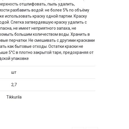
оверхность отшлифовать, пыль удалить,
мости разбавить водой: не более 5% по объёму
ке использовать краску одной партии. Краску
одой. Слегка затвердевшую краску удалить с
асна, не имеет неприятного запаха, не
промыть большим количеством воды. Хранить в
вые перчатки. Не смешивать с другими красками
 как бытовые отходы. Остатки краски не
ше 5°C в плотно закрытой таре, предохраняя от
одской упаковке
шт
2,7
Tikkurila