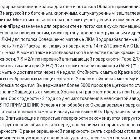
водоразбавляемая краска для стен и потолков Область применения
Оставшиеся
75
% будут
списываться
й нагрузкой по бетонным, кирпичным, оштукатуренным, зашпатлев
с вашей карты
по
25
%
каждые 2 недели
итам. Может использоваться в детских учреждениях и помещения
нияПредназначена для окраски стен и потолков в сухих помещени
еванным поверхностям, гипсокартону, древесностружечным и дре
 ЛКМ для потолка Совершенно матовые ЛКМ Водоразбавляемые Л
ость 7 m2/l Расход на гладкую поверхность 14 m2/l Базис A и C 
Подробнее
об оплате Плайтом
». База A может также использоваться в качестве белой краски. С
ности; 7-9 м2/л по неровной впитывающей поверхности. Тара 2,7л,
мя высыхания при (20±2) °C и относительной влажности (65±5) % - 
 мытью достигается через 4 недели. Стойкость к мытью Краска об
х неабразивных моющих средств (2 класс стойкости к мокрому ист
25
леска покрытия. Выдерживает более 5000 проходов щеткой по стан
раз в 2
 Хранение Защищать от мороза. Хранить и транспортировать при t в
Остались вопросы?
недели
чей. Срок годности - 3 года со дня изготовления в невскрытой за
 ПО ПРИМЕНЕНИЮ Условия при обработке Окрашиваемая поверхнос
8 800 302-02-51
и относительной влажности воздуха не выше 80%. Предварительн
plait.ru
ра. Впитывающие и пористые поверхности рекомендуется загрунтова
я. Грунтование обязательно перед нанесением по пористым повер
рхности: С ранее окрашенной поверхности снять скребком отслаи
и известковую краску полностью удалить, после чего промыть по