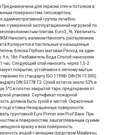
 Предназначена для окраски стен и потолков в
анным поверхностям, гипсокартону,
х административной группы лечебно-
ях с умеренной эксплуатационной нагрузкой по
весноволокнистым плитам. Euro3_9L Увеличить
КМ Наносить валиком Наносить распылением
Цвета Колеруется в пастельные и насыщенные
тепень блеска Глубоко матовая Расход на один
 9 л, 18л. Разбавитель Вода Способ нанесения
1 час. Следующий слой наносить через 1,5-2
разует покрытие, устойчивое к легкому мытью
иранию по стандарту ISO 11998/ DIN EN 13 300).
дарту DIN 53778 Т2. Сухой остаток около 53% в
ыше 5°C в плотно закрытой таре, предохраняя от
водской упаковке. Сертификат пожарной
ть должна быть сухой и чистой. Окрасочные
ая подготовка Неокрашенные поверхности:
ть грунтовкой Euro Primer или Prof Base. При
хностям и поверхностям, зашпатлеванным сухими
вающуюся краску и всю поверхность
верхность водой с моющим средством Maalipesu,