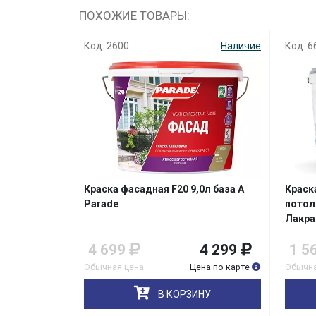
ПОХОЖИЕ ТОВАРЫ:
Наличие
Код: 2600
Наличие
Код: 6
лков
Краска фасадная F20 9,0л база А
Краск
fice 4 0,9л
Parade
потол
Лакра
729
4 699
4 299
1 5
на по карте
Обычная цена
Цена по карте
Обычна
НУ
В КОРЗИНУ