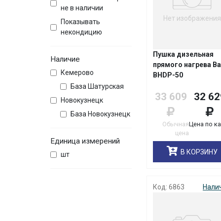
не в наличии
Нет изображения
Показывать
некондицию
Пушка дизельная
Наличие
прямого нагрева Ba
Кемерово
BHDP-50
База Шатурская
33 609
32 62
Новокузнецк
База Новокузнецк
Обычная
Цена по к
цена
Единица измерений
В КОРЗИНУ
шт
Код: 6863
Нали