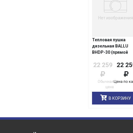
Нет изображения
Тепловая пушка
дизельная BALLU
BНDР-30 (прямой
нагрев)
22 259
22 25
Обычная
Цена по к
цена
В КОРЗИНУ