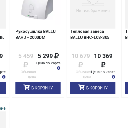
Нет изображения
Рукосушилка BALLU
Тепловая завеса
Т
llu
BAHD - 2000DM
BALLU BHC-L08-S05
B
9
5 459
5 299
10 679
10 369
Цена по карте
арте
Обычная
Обычная
Цена по карте
цена
цена
В КОРЗИНУ
В КОРЗИНУ
чие