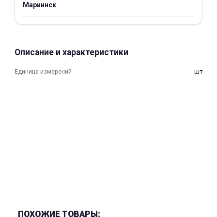
Мариинск
об оплате Плайтом
Описание и характеристики
Остались вопросы?
25
8 800 302-02-51
Единица измерений
шт
plait.ru
раз в 2
недели
ПОХОЖИЕ ТОВАРЫ: