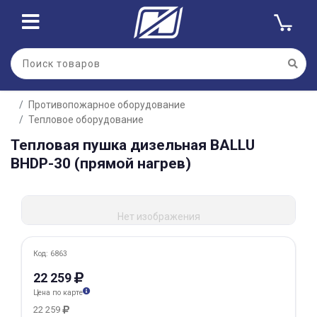
Для клиентов всех банков
Противопожарное оборудование
Разбейте
Тепловое оборудование
оплату
на части
Тепловая пушка дизельная BALLU
без переплат
BНDР-30 (прямой нагрев)
График платежей
Нет изображения
Код: 6863
Сегодня
25
%
22 259
Цена по карте
22 259